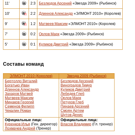
11'
2:3
Безлюдов Арсений
«Звезда 2009» (Рыбинск)
10'
2:2
Длиннов Александр
«ЭЛМОНТ 2010» (Королев)
9'
1:2
Матвеев Максим
«ЭЛМОНТ 2010» (Королев)
7'
0:2
Орлов Марк
«Звезда 2009» (Рыбинск)
5'
0:1
Куликов Дмитрий
«Звезда 2009» (Рыбинск)
Составы команд
ЭЛМОНТ 2010 (Королев)
Звезда 2009 (Рыбинск)
Бертолло Виталий
Безлюдов Арсений
Богатько Иван
Виноградов Тимур
Длиннов Александр
Куликов Дмитрий
Захаров Матвей
Лебедев Глеб
Матвеев Максим
Орлов Марк
Минаков Георгий
Петухов Глеб
Семенов Филипп
Пинаев Арсений
Чекалин Роман
Смоян Артем
Шутов Денис
Официальные лица:
Официальные лица:
Куренков Илья
(Ген. директор)
Власов Владимир
(Гл. тренер)
Лохмачев Андрей
(Тренер)