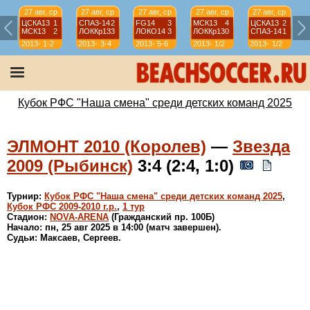
27 авг, ср
27 авг, ср
27 авг, ср
27 авг, ср
27 авг, ср
ЦСКА13
1
СПА3-14
2
FG14
3
МСК13
4
ЦСКА13
2
МСК13
2
ЛОККр13
3
ЛОКО14
3
ЛОККр13
0
СПА3-14
1
2013-
1-2
2013-
3-4
2013-
5-6
2013-
1/2
2013-
1/2
2014
2014
2014
2014
2014
Кубок РФС "Наша смена" среди детских команд 2025
ЭЛМОНТ 2010 (Королев)
—
Звезда
2009 (Рыбинск)
3:4 (2:4, 1:0)
Турнир:
Кубок РФС "Наша смена" среди детских команд 2025
,
Кубок РФС 2009-2010 г.р.
,
1 тур
Стадион:
NOVA-ARENA
(Гражданский пр. 100Б)
Начало: пн, 25 авг 2025 в 14:00 (матч завершен).
Судьи: Максаев, Сергеев.