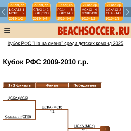
27 авг, ср
27 авг, ср
27 авг, ср
27 авг, ср
27 авг, ср
ЦСКА13
1
СПА3-14
2
FG14
3
МСК13
4
ЦСКА13
2
МСК13
2
ЛОККр13
3
ЛОКО14
3
ЛОККр13
0
СПА3-14
1
2013-
1-2
2013-
3-4
2013-
5-6
2013-
1/2
2013-
1/2
2014
2014
2014
2014
2014
Кубок РФС "Наша смена" среди детских команд 2025
Кубок РФС 2009-2010 г.р.
ЦСКА (МСК)
ЦСКА (МСК)
4:1
Кристалл (СПб)
ЦСКА (МСК)
5:1