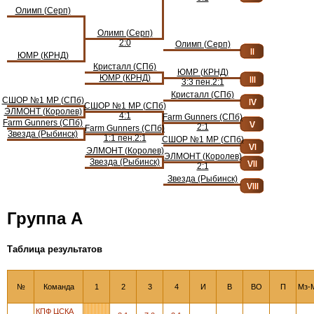
Олимп (Серп)
Олимп (Серп)
2:0
Олимп (Серп)
ЮМР (КРНД)
Кристалл (СПб)
ЮМР (КРНД)
ЮМР (КРНД)
3:3 пен.2:1
Кристалл (СПб)
СШОР №1 МР (СПб)
СШОР №1 МР (СПб)
ЭЛМОНТ (Королев)
4:1
Farm Gunners (СПб)
Farm Gunners (СПб)
2:1
Farm Gunners (СПб)
Звезда (Рыбинск)
1:1 пен.2:1
СШОР №1 МР (СПб)
ЭЛМОНТ (Королев)
ЭЛМОНТ (Королев)
Звезда (Рыбинск)
2:1
Звезда (Рыбинск)
Группа А
Таблица результатов
№
Команда
1
2
3
4
И
В
ВО
П
Мз-
КПФ ЦСКА