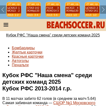
27 авг, ср
27 авг, ср
27 авг, ср
27 авг, ср
27 авг, ср
ЦСКА13
1
СПА3-14
2
FG14
3
МСК13
4
ЦСКА13
2
МСК13
2
ЛОККр13
3
ЛОКО14
3
ЛОККр13
0
СПА3-14
1
2013-
1-2
2013-
3-4
2013-
5-6
2013-
1/2
2013-
1/2
2014
2014
2014
2014
2014
Кубок РФС "Наша смена" среди детских команд 2025
Бомбардиры
Желтые карточки
Красные карточки
Автоголы
Пенальти
Кубок РФС "Наша смена" среди
детских команд 2025
Кубок РФС 2013-2014 г.р.
В 11 матчах забито 62 голов (в среднем за матч 5.64)
Самая забивная команда —
СШОР №1 Московского