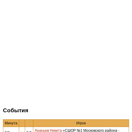
События
Минута
Игрок
Ананьев Никита
«СШОР №1 Московского района -