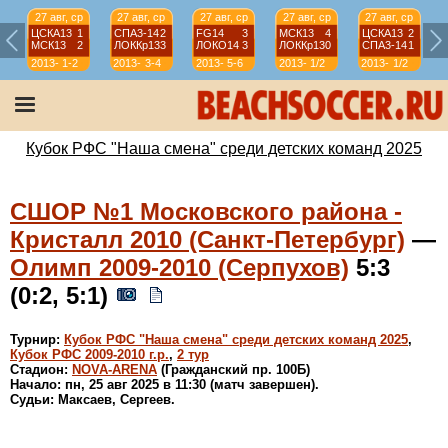
27 авг, ср
27 авг, ср
27 авг, ср
27 авг, ср
27 авг, ср
ЦСКА13
1
СПА3-14
2
FG14
3
МСК13
4
ЦСКА13
2
МСК13
2
ЛОККр13
3
ЛОКО14
3
ЛОККр13
0
СПА3-14
1
2013-
1-2
2013-
3-4
2013-
5-6
2013-
1/2
2013-
1/2
2014
2014
2014
2014
2014
Кубок РФС "Наша смена" среди детских команд 2025
СШОР №1 Московского района -
Кристалл 2010 (Санкт-Петербург)
—
Олимп 2009-2010 (Серпухов)
5:3
(0:2, 5:1)
Турнир:
Кубок РФС "Наша смена" среди детских команд 2025
,
Кубок РФС 2009-2010 г.р.
,
2 тур
Стадион:
NOVA-ARENA
(Гражданский пр. 100Б)
Начало: пн, 25 авг 2025 в 11:30 (матч завершен).
Судьи: Максаев, Сергеев.