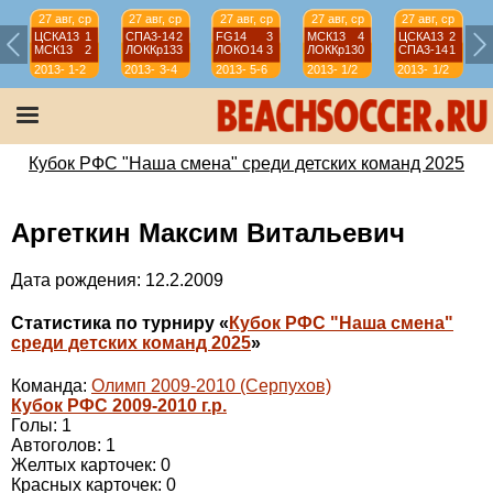
27 авг, ср
27 авг, ср
27 авг, ср
27 авг, ср
27 авг, ср
ЦСКА13
1
СПА3-14
2
FG14
3
МСК13
4
ЦСКА13
2
МСК13
2
ЛОККр13
3
ЛОКО14
3
ЛОККр13
0
СПА3-14
1
2013-
1-2
2013-
3-4
2013-
5-6
2013-
1/2
2013-
1/2
2014
2014
2014
2014
2014
Кубок РФС "Наша смена" среди детских команд 2025
Аргеткин Максим Витальевич
Дата рождения: 12.2.2009
Статистика по турниру «
Кубок РФС "Наша смена"
среди детских команд 2025
»
Команда:
Олимп 2009-2010 (Серпухов)
Кубок РФС 2009-2010 г.р.
Голы: 1
Автоголов: 1
Желтых карточек: 0
Красных карточек: 0