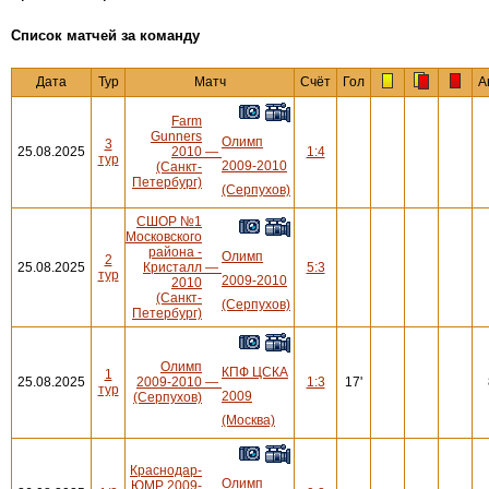
Cписок матчей за команду
Дата
Тур
Матч
Счёт
Гол
А
Farm
Gunners
Олимп
3
25.08.2025
2010
—
1:4
тур
2009-2010
(Санкт-
Петербург)
(Серпухов)
СШОР №1
Московского
района -
Олимп
2
25.08.2025
Кристалл
—
5:3
тур
2009-2010
2010
(Санкт-
(Серпухов)
Петербург)
Олимп
КПФ ЦСКА
1
25.08.2025
2009-2010
—
1:3
17'
тур
2009
(Серпухов)
(Москва)
Краснодар-
Олимп
ЮМР 2009-