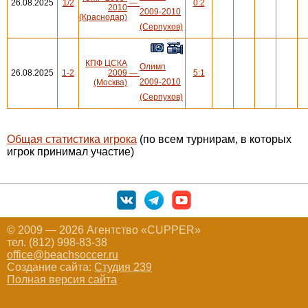
26.08.2025
1/2
—
0:2
2010
2009-2010
(Краснодар)
(Серпухов)
КПФ ЦСКА
Олимп
26.08.2025
1-2
2009
—
5:1
2009-2010
(Москва)
(Серпухов)
Общая статистика игрока
(по всем турнирам, в которых
игрок принимал участие)
© 2009 — 2026 Агентство «CUPPER»
тел. (812) 998-83-38
office@beachsoccer.ru
Создание сайта:
Студия 239
Полная версия сайта