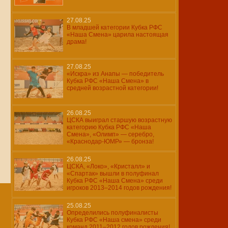
27.08.25
В младшей категории Кубка РФС
«Наша Смена» царила настоящая
драма!
27.08.25
«Искра» из Анапы — победитель
Кубка РФС «Наша Смена» в
средней возрастной категории!
26.08.25
ЦСКА выиграл старшую возрастную
категорию Кубка РФС «Наша
Смена», «Олимп» — серебро,
«Краснодар-ЮМР» — бронза!
26.08.25
ЦСКА, «Локо», «Кристалл» и
«Спартак» вышли в полуфинал
Кубка РФС «Наша Смена» среди
игроков 2013–2014 годов рождения!
25.08.25
Определились полуфиналисты
Кубка РФС «Наша смена» среди
команд 2011–2012 годов рождения!