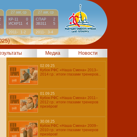
27 авг, ср
27 авг, ср
2
КР-11
0
СПАР
2
1
ИСКР11
4
ЗВЗ11
5
2011-
1-2
2011-
3-4
2012
2012
025)
результаты
Медиа
Новости
02.09.25
Кубок РФС «Наша Смена» 2013–
2014 г.р.: итоги глазами тренеров...
01.09.25
Кубок РФС «Наша Смена» 2011–
2012 г.р.: итоги глазами тренеров
призёров!
30.08.25
Кубок РФС «Наша Смена» 2009–
2010 г.р.: итоги глазами тренеров
призёров!