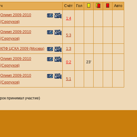
тч
Счёт
Гол
Авто
Олимп 2009-2010
—
1:4
(Серпухов)
Олимп 2009-2010
—
5:3
(Серпухов)
—
КПФ ЦСКА 2009 (Москва)
1:3
Олимп 2009-2010
—
0:2
23'
(Серпухов)
Олимп 2009-2010
—
5:1
(Серпухов)
грок принимал участие)