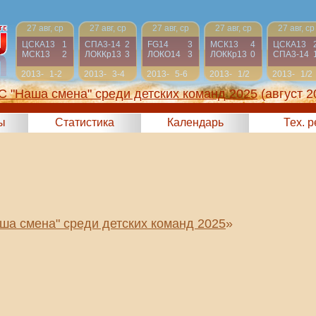
27 авг, ср
27 авг, ср
27 авг, ср
27 авг, ср
27 авг, ср
ЦСКА13
1
СПА3-14
2
FG14
3
МСК13
4
ЦСКА13
МСК13
2
ЛОККр13
3
ЛОКО14
3
ЛОККр13
0
СПА3-14
2013-
1-2
2013-
3-4
2013-
5-6
2013-
1/2
2013-
1/2
2014
2014
2014
2014
2014
С "Наша смена" среди детских команд 2025
(август 2
ы
Статистика
Календарь
Тех. 
ша смена" среди детских команд 2025
»