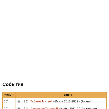
События
Минута
Игрок
16'
3:2
Табаков Матвей
«Искра 2011-2012» (Анапа)
10'
2:2
Рассказов Тимофей
«Искра 2011-2012» (Анапа)