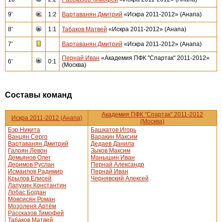
9'
1:2
Вартаванян Дмитрий
«Искра 2011-2012» (Анапа)
8'
1:1
Табаков Матвей
«Искра 2011-2012» (Анапа)
7'
Вартаванян Дмитрий
«Искра 2011-2012» (Анапа)
Пернай Иван
«Академия ПФК "Спартак" 2011-2012»
6'
0:1
(Москва)
Составы команд
Академия ПФК "Спартак" 2011-2012
Искра 2011-2012 (Анапа)
(Москва)
Бэр Никита
Башкатов Игорь
Ванцян Серго
Варакин Максим
Вартаванян Дмитрий
Дедаев Данила
Галоян Левон
Зыков Максим
Демьянов Олег
Манышин Иван
Деримов Руслан
Пернай Александр
Исмаилов Радимир
Пернай Иван
Крылов Елисей
Чернявский Алексей
Лапухин Константин
Лобас Богдан
Мовсисян Роман
Мозоленя Артём
Рассказов Тимофей
Табаков Матвей