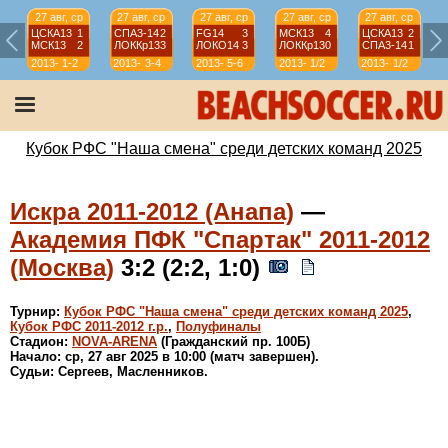
27 авг, ср
27 авг, ср
27 авг, ср
27 авг, ср
27 авг, ср
ЦСКА13
1
СПА3-14
2
FG14
3
МСК13
4
ЦСКА13
2
МСК13
2
ЛОККр13
3
ЛОКО14
3
ЛОККр13
0
СПА3-14
1
2013-
1-2
2013-
3-4
2013-
5-6
2013-
1/2
2013-
1/2
2014
2014
2014
2014
2014
Кубок РФС "Наша смена" среди детских команд 2025
Искра 2011-2012 (Анапа)
—
Академия ПФК "Спартак" 2011-2012
(Москва)
3:2 (2:2, 1:0)
Турнир:
Кубок РФС "Наша смена" среди детских команд 2025
,
Кубок РФС 2011-2012 г.р.
,
Полуфиналы
Стадион:
NOVA-ARENA
(Гражданский пр. 100Б)
Начало: ср, 27 авг 2025 в 10:00 (матч завершен).
Судьи: Сергеев, Масленников.