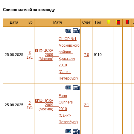
Cписок матчей за команду
Дата
Тур
Матч
Счёт
Гол
СШОР №1
Московского
КПФ ЦСКА
района -
3
25.08.2025
2009
—
7:0
9',10'
тур
Кристалл
(Москва)
2010
(Санкт-
Петербург)
Farm
КПФ ЦСКА
Gunners
2
25.08.2025
2009
—
2:1
тур
2010
(Москва)
(Санкт-
Петербург)