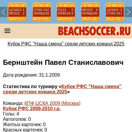
27 авг, ср
27 авг, ср
27 авг, ср
27 авг, ср
27 авг, ср
ЦСКА13
1
СПА3-14
2
FG14
3
МСК13
4
ЦСКА13
2
МСК13
2
ЛОККр13
3
ЛОКО14
3
ЛОККр13
0
СПА3-14
1
2013-
1-2
2013-
3-4
2013-
5-6
2013-
1/2
2013-
1/2
2014
2014
2014
2014
2014
Кубок РФС "Наша смена" среди детских команд 2025
Бернштейн Павел Станиславович
Дата рождения: 31.1.2009
Статистика по турниру «
Кубок РФС "Наша смена"
среди детских команд 2025
»
Команда:
КПФ ЦСКА 2009 (Москва)
Кубок РФС 2009-2010 г.р.
Голы: 4
Автоголов: 0
Желтых карточек: 0
Красных карточек: 0