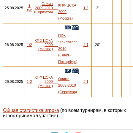
Олимп
КПФ ЦСКА
1
25.08.2025
2009-2010
—
1:3
2'
тур
2009
(Серпухов)
(Москва)
ПФК
КПФ ЦСКА
"Кристалл"
26.08.2025
1/2
2009
—
4:1
20'
2010
(Москва)
(Санкт-
Петербург)
КПФ ЦСКА
Олимп
26.08.2025
1-2
2009
—
5:1
2009-2010
(Москва)
(Серпухов)
Общая статистика игрока
(по всем турнирам, в которых
игрок принимал участие)