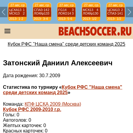
27 авг, ср
27 авг, ср
27 авг, ср
27 авг, ср
27 авг, ср
ЦСКА13
1
СПА3-14
2
FG14
3
МСК13
4
ЦСКА13
2
МСК13
2
ЛОККр13
3
ЛОКО14
3
ЛОККр13
0
СПА3-14
1
2013-
1-2
2013-
3-4
2013-
5-6
2013-
1/2
2013-
1/2
2014
2014
2014
2014
2014
Кубок РФС "Наша смена" среди детских команд 2025
Затонский Даниил Алексеевич
Дата рождения: 30.7.2009
Статистика по турниру «
Кубок РФС "Наша смена"
среди детских команд 2025
»
Команда:
КПФ ЦСКА 2009 (Москва)
Кубок РФС 2009-2010 г.р.
Голы: 0
Автоголов: 0
Желтых карточек: 0
Красных карточек: 0