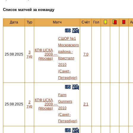
Cписок матчей за команду
Дата
Тур
Матч
Счёт
Гол
А
СШОР №1
Московского
КПФ ЦСКА
района -
3
25.08.2025
2009
—
7:0
тур
Кристалл
(Москва)
2010
(Санкт-
Петербург)
Farm
КПФ ЦСКА
Gunners
2
25.08.2025
2009
—
2:1
тур
2010
(Москва)
(Санкт-
Петербург)