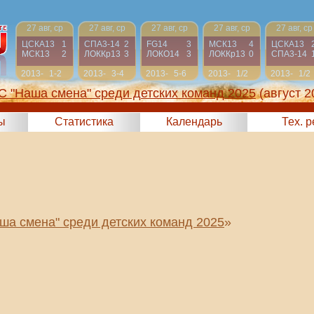
27 авг, ср
27 авг, ср
27 авг, ср
27 авг, ср
27 авг, ср
ЦСКА13
1
СПА3-14
2
FG14
3
МСК13
4
ЦСКА13
МСК13
2
ЛОККр13
3
ЛОКО14
3
ЛОККр13
0
СПА3-14
2013-
1-2
2013-
3-4
2013-
5-6
2013-
1/2
2013-
1/2
2014
2014
2014
2014
2014
С "Наша смена" среди детских команд 2025
(август 2
ы
Статистика
Календарь
Тех. 
ша смена" среди детских команд 2025
»