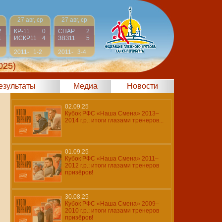
27 авг, ср
27 авг, ср
2
КР-11
0
СПАР
2
1
ИСКР11
4
ЗВЗ11
5
2011-
1-2
2011-
3-4
2012
2012
025)
результаты
Медиа
Новости
02.09.25
Кубок РФС «Наша Смена» 2013–
2014 г.р.: итоги глазами тренеров...
01.09.25
Кубок РФС «Наша Смена» 2011–
2012 г.р.: итоги глазами тренеров
призёров!
30.08.25
Кубок РФС «Наша Смена» 2009–
2010 г.р.: итоги глазами тренеров
призёров!