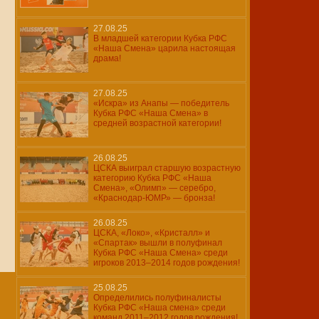
27.08.25
В младшей категории Кубка РФС
«Наша Смена» царила настоящая
драма!
27.08.25
«Искра» из Анапы — победитель
Кубка РФС «Наша Смена» в
средней возрастной категории!
26.08.25
ЦСКА выиграл старшую возрастную
категорию Кубка РФС «Наша
Смена», «Олимп» — серебро,
«Краснодар-ЮМР» — бронза!
26.08.25
ЦСКА, «Локо», «Кристалл» и
«Спартак» вышли в полуфинал
Кубка РФС «Наша Смена» среди
игроков 2013–2014 годов рождения!
25.08.25
Определились полуфиналисты
Кубка РФС «Наша смена» среди
команд 2011–2012 годов рождения!