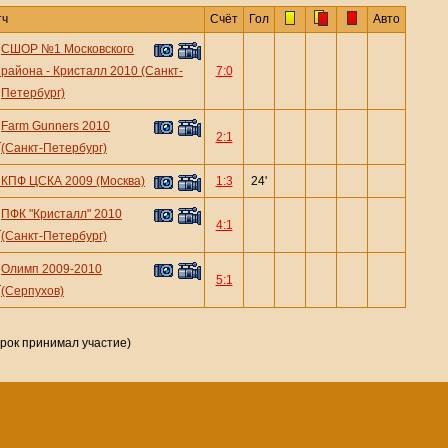
тч
Счёт
Гол
Авто
СШОР №1 Московского
—
района - Кристалл 2010 (Санкт-
7:0
Петербург)
Farm Gunners 2010
—
2:1
(Санкт-Петербург)
—
КПФ ЦСКА 2009 (Москва)
1:3
24'
ПФК "Кристалл" 2010
—
4:1
(Санкт-Петербург)
Олимп 2009-2010
—
5:1
(Серпухов)
грок принимал участие)