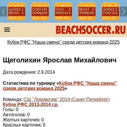
27 авг, ср
27 авг, ср
27 авг, ср
27 авг, ср
27 авг, ср
ЦСКА13
1
СПА3-14
2
FG14
3
МСК13
4
ЦСКА13
2
МСК13
2
ЛОККр13
3
ЛОКО14
3
ЛОККр13
0
СПА3-14
1
2013-
1-2
2013-
3-4
2013-
5-6
2013-
1/2
2013-
1/2
2014
2014
2014
2014
2014
Кубок РФС "Наша смена" среди детских команд 2025
Щеголихин Ярослав Михайлович
Дата рождения: 2.9.2014
Статистика по турниру «
Кубок РФС "Наша смена"
среди детских команд 2025
»
Команда:
СШ "Локомотив" 2014 (Санкт-Петербург)
Кубок РФС 2013-2014 г.р.
Голы: 0
Автоголов: 0
Желтых карточек: 0
Красных карточек: 0