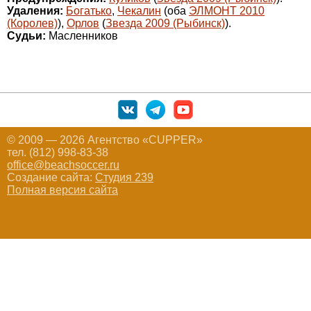
Удаления:
Богатько
,
Чекалин
(оба
ЭЛМОНТ 2010
(Королев)
),
Орлов
(
Звезда 2009 (Рыбинск)
).
Судьи:
Масленников
© 2009 — 2026 Агентство «CUPPER»
тел. (812) 998-83-38
office@beachsoccer.ru
Создание сайта:
Студия 239
Полная версия сайта