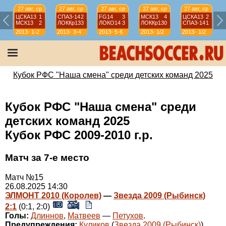
27 авг, ср
27 авг, ср
27 авг, ср
27 авг, ср
27 авг, ср
ЦСКА13
1
СПА3-14
2
FG14
3
МСК13
4
ЦСКА13
2
МСК13
2
ЛОККр13
3
ЛОКО14
3
ЛОККр13
0
СПА3-14
1
2013-
1-2
2013-
3-4
2013-
5-6
2013-
1/2
2013-
1/2
2014
2014
2014
2014
2014
Кубок РФС "Наша смена" среди детских команд 2025
Кубок РФС "Наша смена" среди
детских команд 2025
Кубок РФС 2009-2010 г.р.
Матч за 7-е место
Матч №15
26.08.2025 14:30
ЭЛМОНТ 2010 (Королев)
—
Звезда 2009 (Рыбинск)
2:1
(0:1, 2:0)
Голы:
Длиннов
,
Матвеев
—
Петухов
.
Предупреждения:
Куликов
(
Звезда 2009 (Рыбинск)
).