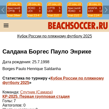
28 сен, вс
28 сен, вс
27 сен, сб
27 сен, сб
26 сен, пт
Кристалл
3
ЛОКО
4
СРТВ
5
Кристалл
4
АНАПА
4
СРТВ
3
LEX
3
LEX
4
ЛОКО
4
LEX
12
Этап 2
Фин
Этап 2
3-4
Этап 2
1/2
Этап 2
1/2
Этап 2
1/4
Э
Кубок России по пляжному футболу 2025
Салдана Боргес Пауло Энрике
Дата рождения: 25.7.1998
Borges Paulo Henrique Saldanha
Статистика по турниру «
Кубок России по пляжному
футболу 2025
»
Команда:
Спутник (Самара)
КР-2025. Первая групповая стадия
Голы: 7
Автоголов: 0