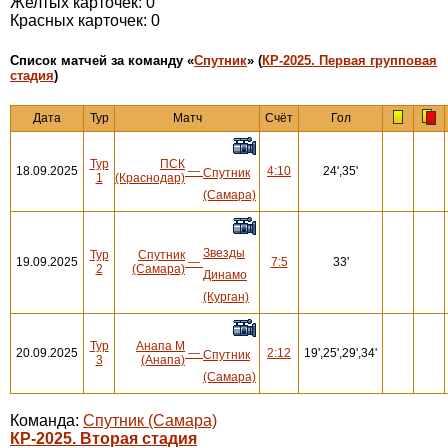
Желтых карточек: 0
Красных карточек: 0
Cписок матчей за команду «
Спутник
» (
КР-2025. Первая групповая
стадия
)
Дата
Тур
Матч
Счёт
Гол
Тур
ПСК
18.09.2025
—
4:10
24',35'
Спутник
1
(Краснодар)
(Самара)
Звезды
Тур
Спутник
19.09.2025
—
7:5
33'
2
(Самара)
Динамо
(Курган)
Тур
Анапа М
20.09.2025
—
2:12
19',25',29',34'
Спутник
3
(Анапа)
(Самара)
Команда:
Спутник (Самара)
КР-2025. Вторая стадия