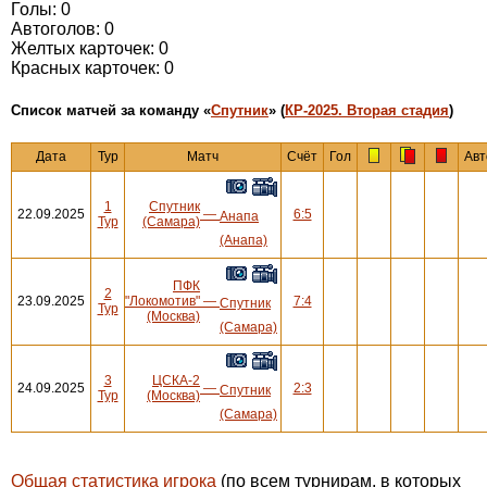
Голы: 0
Автоголов: 0
Желтых карточек: 0
Красных карточек: 0
Cписок матчей за команду «
Спутник
» (
КР-2025. Вторая стадия
)
Дата
Тур
Матч
Счёт
Гол
Авт
1
Спутник
22.09.2025
—
6:5
Анапа
Тур
(Самара)
(Анапа)
ПФК
2
23.09.2025
"Локомотив"
—
7:4
Спутник
Тур
(Москва)
(Самара)
3
ЦСКА-2
24.09.2025
—
2:3
Спутник
Тур
(Москва)
(Самара)
Общая статистика игрока
(по всем турнирам, в которых