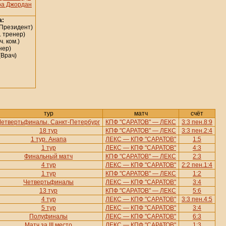
ра Джордан
а:
Президент)
. тренер)
. ком.)
нер)
(Врач)
тур
матч
счёт
Четвертьфиналы. Санкт-Петербург
КПФ "САРАТОВ" — ЛЕКС
3:3 пен.8:9
18 тур
КПФ "САРАТОВ" — ЛЕКС
3:3 пен.2:4
1 тур. Анапа
ЛЕКС — КПФ "САРАТОВ"
1:5
1 тур
ЛЕКС — КПФ "САРАТОВ"
4:3
Финальный матч
КПФ "САРАТОВ" — ЛЕКС
2:3
4 тур
ЛЕКС — КПФ "САРАТОВ"
2:2 пен.1:4
1 тур
КПФ "САРАТОВ" — ЛЕКС
1:2
Четвертьфиналы
ЛЕКС — КПФ "САРАТОВ"
3:4
13 тур
КПФ "САРАТОВ" — ЛЕКС
5:6
4 тур
ЛЕКС — КПФ "САРАТОВ"
3:3 пен.4:5
5 тур
ЛЕКС — КПФ "САРАТОВ"
3:4
Полуфиналы
ЛЕКС — КПФ "САРАТОВ"
6:3
Матч за III место
ЛЕКС — КПФ "САРАТОВ"
1:3