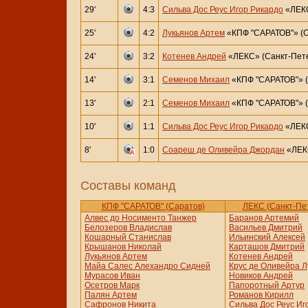
29'
4:3
Сильва Дос Реус Игор Рикардо
«ЛЕКС
25'
4:2
Лукьянов Артем
«КПФ "САРАТОВ"» (С
24'
3:2
Котенев Андрей
«ЛЕКС» (Санкт-Пете
14'
3:1
Семенов Михаил
«КПФ "САРАТОВ"» (
13'
2:1
Семенов Михаил
«КПФ "САРАТОВ"» (
10'
1:1
Сильва Дос Реус Игор Рикардо
«ЛЕКС
8'
1:0
Соареш де Оливейра Джордан
«ЛЕКС
Составы команд
КПФ "САРАТОВ" (Саратов)
ЛЕКС (Санкт-Пе
Алвес до Носименто Танжер
Баранов Артемий
Белозеров Владислав
Васильев Дмитрий
Кошарный Станислав
Ильинский Алексей
Крышанов Николай
Карташов Дмитрий
Лукьянов Артем
Котенев Андрей
Майа Салес Алехандро Сидней
Крус де Оливейра Л
Мурасов Иван
Новиков Андрей
Осетров Марк
Папоротный Артур
Палян Артем
Романов Кирилл
Сафронов Никита
Сильва Дос Реус Иг