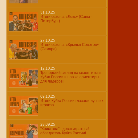
31.10.25
Итоги сезона: «Лекс» (Санкт-
Петербург)
27.10.25
Итоги сезона: «Крылья Советов»
(Самара)
12.10.25
Тренерский взгляд на сезон: итоги
Кубка России и новые ориентиры
для лидеров!
09.10.25
Итоги Кубка России глазами лучших
игроков
28.09.25
"Кристалл" - девятикратный
обладатель Кубка России!