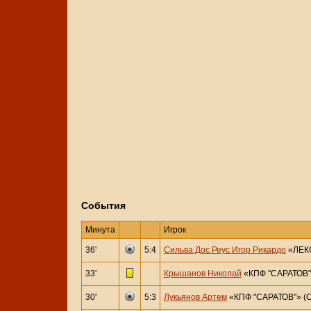
События
Минута
Игрок
36'
5:4
Сильва Дос Реус Игор Рикардо
«ЛЕКС
33'
Крышанов Николай
«КПФ "САРАТОВ"
30'
5:3
Лукьянов Артем
«КПФ "САРАТОВ"» (С