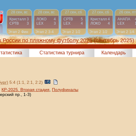
28 сен, вс
28 сен, вс
27 сен, сб
27 сен, сб
26 сен, пт
Кристалл
3
ЛОКО
4
СРТВ
5
Кристалл
4
АНАПА
СРТВ
3
LEX
3
LEX
4
ЛОКО
4
LEX
Этап 2
Фин
Этап 2
3-4
Этап 2
1/2
Этап 2
1/2
Этап 2
1/4
к России по пляжному футболу 2025
(сентябрь 2025)
татистика
Статистика турнира
Календарь
ург)
5:4 (1:1, 2:1, 2:2)
,
КР-2025. Вторая стадия
,
Полуфиналы
рский пр., 1-3)