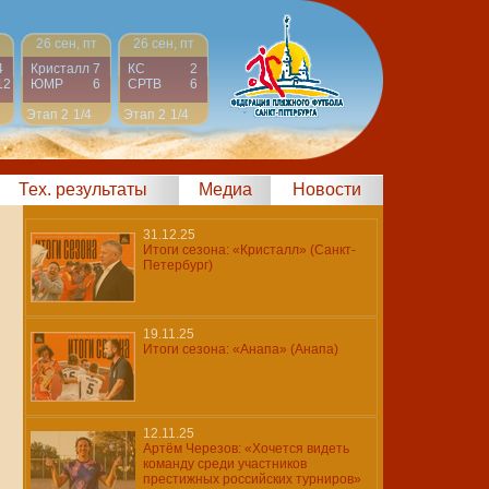
26 сен, пт
26 сен, пт
4
Кристалл
7
КС
2
12
ЮМР
6
СРТВ
6
Этап 2
1/4
Этап 2
1/4
Тех. результаты
Медиа
Новости
31.12.25
Итоги сезона: «Кристалл» (Санкт-
Петербург)
19.11.25
Итоги сезона: «Анапа» (Анапа)
12.11.25
Артём Черезов: «Хочется видеть
команду среди участников
престижных российских турниров»