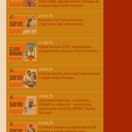
плей-офф: драматичные победы во
втором туре Кубка России!
22.09.25
Второй этап Кубка России
стартовал без сюрпризов...
21.09.25
Кубок России-2025: жеребьёвка
определила группы второго этапа!
20.09.25
Определились все участники второй
стадии Кубка России...
19.09.25
«Крылья Советов», «Спутник»,
РНИМУ и «Монте» – во втором
групповом этапе OLIMPBET Кубка
России!
18.09.25
Голевая феерия на фоне морской
стихии и яркие дебюты под