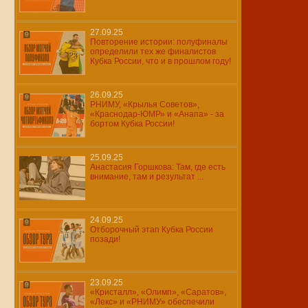
27.09.25
Повторение истории: полуфиналы
определили тех же финалистов
Кубка России, что и в прошлом году!
26.09.25
РНИМУ, «Крылья Советов»,
«Краснодар-ЮМР» и «Анапа» - за
бортом Кубка России!
25.09.25
Анастасия Горшкова: Там, где есть
внимание, там и результат ...
24.09.25
Отборочный этап Кубка России
позади!
23.09.25
«Кристалл», «Олимп», «Саратов»,
«Лекс» и «РНИМУ» обеспечили