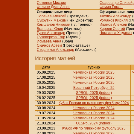
Семенов Михаил
Соареш де Оливей
Фелипе Диас Алвес
Фомин Роман
Официальные лица:
Официальные лиц
Тюленев Алексей
(Президент)
Хохлюк Александр
(
Сукрутин Максим
(Ген. директор)
Романов Кирилл
(Гл
Крышанов Николай
(Гл. тренер)
Иванов Алексей
(Нач
Бганцева Юлия
(Нач. ком.)
Киреев Сергей
(Тре
Гусев Александр
(Тренер)
Чамсаева Хадижат
Суховерков Егор
(Админ.)
Исмаева Анна
(Врач)
Скачков Артем
(Пресс-атташе)
Стерликов Александр
(Массажист)
История матчей
дата
турнир
05.09.2025
Чемпионат России 2025
17.08.2025
Чемпионат России 2025
26.05.2025
Чемпионат России 2025
16.04.2025
Весенний Петербург '25
29.03.2025
SPBOL, 2025 (Indoor)
26.02.2025
SPBOL, 2025 (Indoor)
30.09.2024
Кубок России по пляжному футболу 2024
30.08.2024
Чемпионат России 2024
19.07.2024
Чемпионат России 2024
31.05.2024
Чемпионат России 2024
21.03.2024
OLSPb, 2024 (Indoor)
23.09.2023
Кубок РФ по пляжному футболу 2023
27.08.2023
Чемпионат России 2023