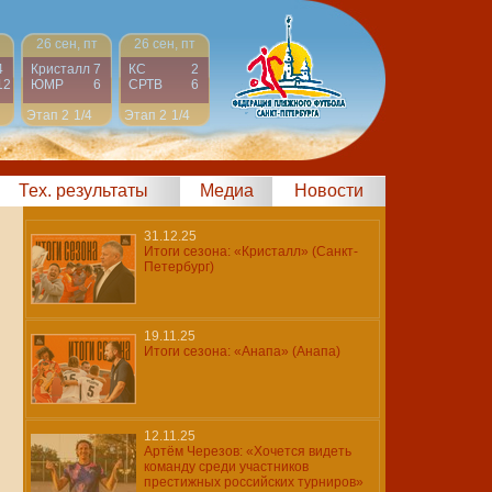
26 сен, пт
26 сен, пт
4
Кристалл
7
КС
2
12
ЮМР
6
СРТВ
6
Этап 2
1/4
Этап 2
1/4
Тех. результаты
Медиа
Новости
31.12.25
Итоги сезона: «Кристалл» (Санкт-
Петербург)
19.11.25
Итоги сезона: «Анапа» (Анапа)
12.11.25
Артём Черезов: «Хочется видеть
команду среди участников
престижных российских турниров»