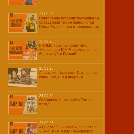
27.09.25
Повторение истории: полуфиналы
определили тех же финалистов
Кубка России, что и в прошлом году!
26.09.25
РНИМУ, «Крылья Советов»,
«Краснодар-ЮМР» и «Анапа» - за
бортом Кубка России!
25.09.25
Анастасия Горшкова: Там, где есть
внимание, там и результат ...
24.09.25
Отборочный этап Кубка России
позади!
23.09.25
«Кристалл», «Олимп», «Саратов»,
«Лекс» и «РНИМУ» обеспечили