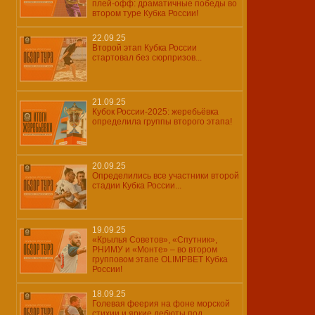
плей-офф: драматичные победы во
втором туре Кубка России!
22.09.25
Второй этап Кубка России
стартовал без сюрпризов...
21.09.25
Кубок России-2025: жеребьёвка
определила группы второго этапа!
20.09.25
Определились все участники второй
стадии Кубка России...
19.09.25
«Крылья Советов», «Спутник»,
РНИМУ и «Монте» – во втором
групповом этапе OLIMPBET Кубка
России!
18.09.25
Голевая феерия на фоне морской
стихии и яркие дебюты под