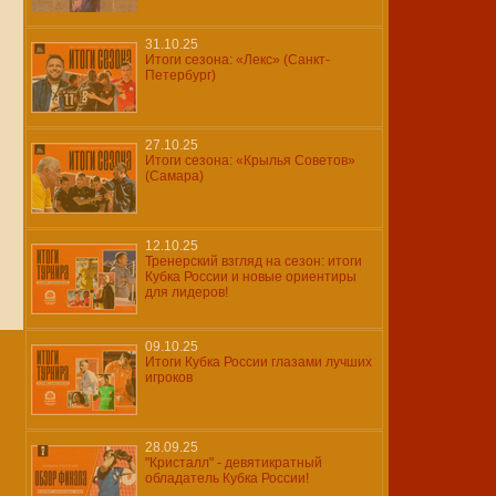
31.10.25
Итоги сезона: «Лекс» (Санкт-
Петербург)
27.10.25
Итоги сезона: «Крылья Советов»
(Самара)
12.10.25
Тренерский взгляд на сезон: итоги
Кубка России и новые ориентиры
для лидеров!
09.10.25
Итоги Кубка России глазами лучших
игроков
28.09.25
"Кристалл" - девятикратный
обладатель Кубка России!