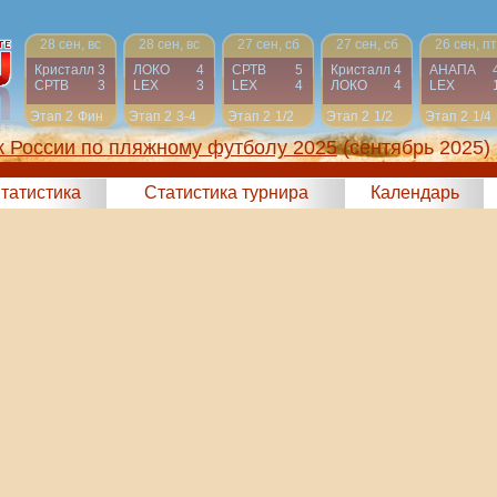
28 сен, вс
28 сен, вс
27 сен, сб
27 сен, сб
26 сен, пт
Кристалл
3
ЛОКО
4
СРТВ
5
Кристалл
4
АНАПА
СРТВ
3
LEX
3
LEX
4
ЛОКО
4
LEX
Этап 2
Фин
Этап 2
3-4
Этап 2
1/2
Этап 2
1/2
Этап 2
1/4
к России по пляжному футболу 2025
(сентябрь 2025)
татистика
Статистика турнира
Календарь