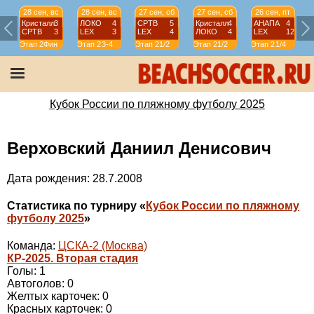
28 сен, вс
28 сен, вс
27 сен, сб
27 сен, сб
26 сен, пт
Кристалл
3
ЛОКО
4
СРТВ
5
Кристалл
4
АНАПА
4
СРТВ
3
LEX
3
LEX
4
ЛОКО
4
LEX
12
Этап 2
Фин
Этап 2
3-4
Этап 2
1/2
Этап 2
1/2
Этап 2
1/4
Э
Кубок России по пляжному футболу 2025
Верховский Даниил Денисович
Дата рождения: 28.7.2008
Статистика по турниру «
Кубок России по пляжному
футболу 2025
»
Команда:
ЦСКА-2 (Москва)
КР-2025. Вторая стадия
Голы: 1
Автоголов: 0
Желтых карточек: 0
Красных карточек: 0