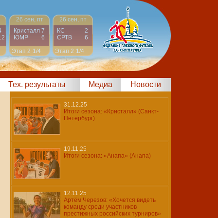
26 сен, пт
26 сен, пт
4
Кристалл
7
КС
2
12
ЮМР
6
СРТВ
6
Этап 2
1/4
Этап 2
1/4
Тех. результаты
Медиа
Новости
31.12.25
Итоги сезона: «Кристалл» (Санкт-
Петербург)
19.11.25
Итоги сезона: «Анапа» (Анапа)
12.11.25
Артём Черезов: «Хочется видеть
команду среди участников
престижных российских турниров»