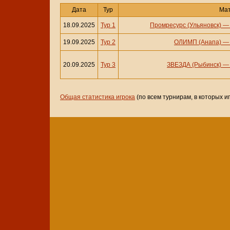
Дата
Тур
Ма
18.09.2025
Тур 1
Промресурс (Ульяновск)
19.09.2025
Тур 2
ОЛИМП (Анапа)
20.09.2025
Тур 3
ЗВЕЗДА (Рыбинск)
Общая статистика игрока
(по всем турнирам, в которых и