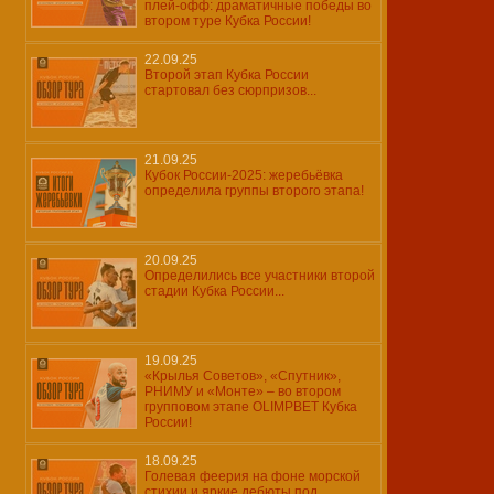
плей-офф: драматичные победы во
втором туре Кубка России!
22.09.25
Второй этап Кубка России
стартовал без сюрпризов...
21.09.25
Кубок России-2025: жеребьёвка
определила группы второго этапа!
20.09.25
Определились все участники второй
стадии Кубка России...
19.09.25
«Крылья Советов», «Спутник»,
РНИМУ и «Монте» – во втором
групповом этапе OLIMPBET Кубка
России!
18.09.25
Голевая феерия на фоне морской
стихии и яркие дебюты под