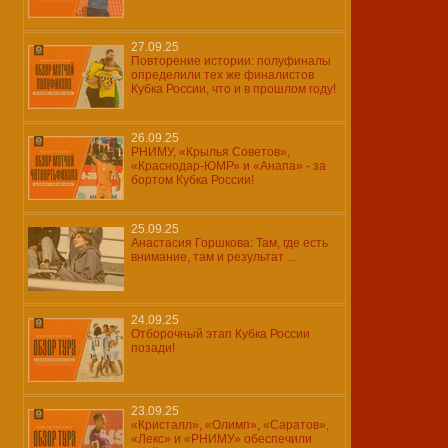
27.09.25
Повторение истории: полуфиналы
определили тех же финалистов
Кубка России, что и в прошлом году!
26.09.25
РНИМУ, «Крылья Советов»,
«Краснодар-ЮМР» и «Анапа» - за
бортом Кубка России!
25.09.25
Анастасия Горшкова: Там, где есть
внимание, там и результат ...
24.09.25
Отборочный этап Кубка России
позади!
23.09.25
«Кристалл», «Олимп», «Саратов»,
«Лекс» и «РНИМУ» обеспечили