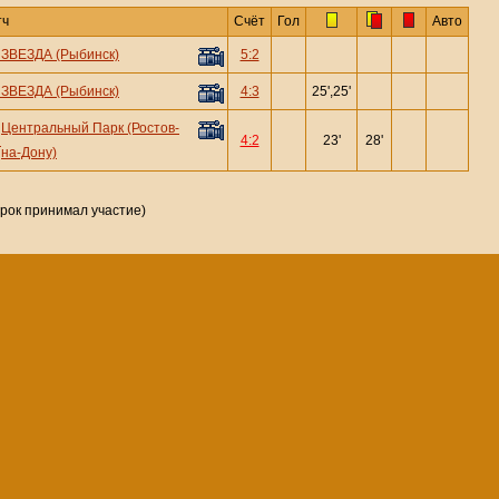
тч
Счёт
Гол
Авто
—
ЗВЕЗДА (Рыбинск)
5:2
—
ЗВЕЗДА (Рыбинск)
4:3
25',25'
Центральный Парк (Ростов-
—
4:2
23'
28'
на-Дону)
грок принимал участие)