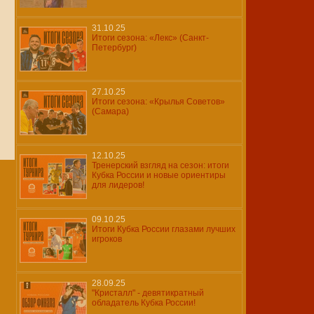
31.10.25
Итоги сезона: «Лекс» (Санкт-
Петербург)
27.10.25
Итоги сезона: «Крылья Советов»
(Самара)
12.10.25
Тренерский взгляд на сезон: итоги
Кубка России и новые ориентиры
для лидеров!
09.10.25
Итоги Кубка России глазами лучших
игроков
28.09.25
"Кристалл" - девятикратный
обладатель Кубка России!