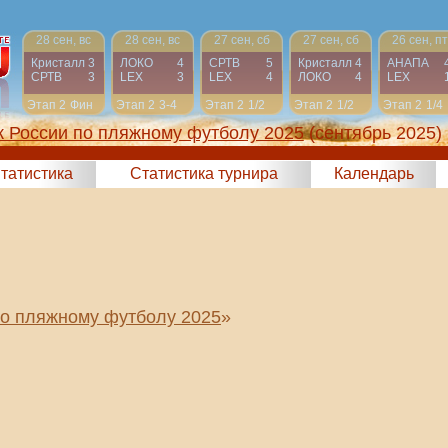
28 сен, вс
28 сен, вс
27 сен, сб
27 сен, сб
26 сен, пт
Кристалл
3
ЛОКО
4
СРТВ
5
Кристалл
4
АНАПА
СРТВ
3
LEX
3
LEX
4
ЛОКО
4
LEX
Этап 2
Фин
Этап 2
3-4
Этап 2
1/2
Этап 2
1/2
Этап 2
1/4
к России по пляжному футболу 2025
(сентябрь 2025)
татистика
Статистика турнира
Календарь
по пляжному футболу 2025
»