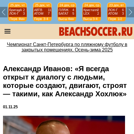
25 дек, чт
25 дек, чт
24 дек, ср
24 дек, ср
23 дек, вт
БригадА
2
АВТВ
11
ПЛЯЖ
4
Кристалл
2
ЛОК-Г
6
ЛОК-Г
3
АТОМ
7
БАГА7
5
LEX
2
АТОМ
3
Перв
Фин
Перв
3-4
Высш
Фин
Высш
3-4
Перв
1/2
Чемпионат Санкт-Петербурга по пляжному футболу в
закрытых помещениях. Осень-зима 2025
Александр Иванов: «Я всегда
открыт к диалогу с людьми,
которые создают, двигают, строят
— такими, как Александр Хохлюк»
01.11.25