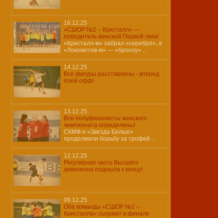
16.12.25
«СШОР №2 – Кристалл» —
победитель женской Первой лиги!
«Кристалл-м» забрал «серебро», а
«Локомотив-м» — «бронзу»…
14.12.25
Все фигуры расставлены - вперед
плей-офф!
13.12.25
Все полуфиналисты женского
чемпионата определены!
СКМФ и «Звезда Белые»
продолжили борьбу за трофей…
12.12.25
Регулярная часть Высшего
дивизиона подошла к концу!
09.12.25
Обе команды «СШОР №2 –
Кристалла» сыграют в финале