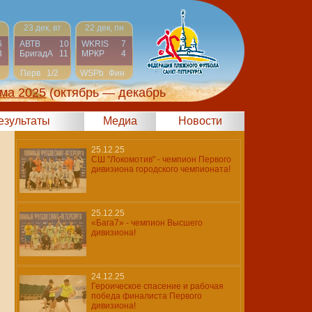
23 дек, вт
22 дек, пн
6
АВТВ
10
WKRIS
7
3
БригадА
11
МРКР
4
Перв
1/2
WSPb
Фин
ма 2025
(октябрь — декабрь
результаты
Медиа
Новости
25.12.25
СШ "Локомотив" - чемпион Первого
дивизиона городского чемпионата!
25.12.25
«Бага7» - чемпион Высшего
дивизиона!
24.12.25
Героическое спасение и рабочая
победа финалиста Первого
дивизиона!