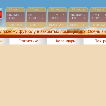
25 дек, чт
25 дек, чт
24 дек, ср
24 дек, ср
23 дек, вт
БригадА
2
АВТВ
11
ПЛЯЖ
4
Кристалл
2
ЛОК-Г
ЛОК-Г
3
АТОМ
7
БАГА7
5
LEX
2
АТОМ
Перв
Фин
Перв
3-4
Высш
Фин
Высш
3-4
Перв
1/2
пляжному футболу в закрытых помещениях. Осень-зи
2025)
ы
Статистика
Календарь
Тех. 