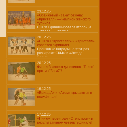
23.12.25
«Оранжевый» закат сезона:
«Кристалл» — чемпион женского
турнира!
СШ №1 финишировала второй, а
«Звезда» — третьей…
20.12.25
«СШ №1 "Кристалл"» и «Кристалл»
сразятся в финале!
Бронзовые награды на этот раз
разыграют СКМФ и «Звезда
Белые»…
20.12.25
Финал Высшего дивизиона: "Пляж"
против "Баги7"!
19.12.25
«БригадА» и «Атом» врываются в
полуфинал!
17.12.25
«Пляж» переиграл «Степстрой» в
результативном четвертьфинале!