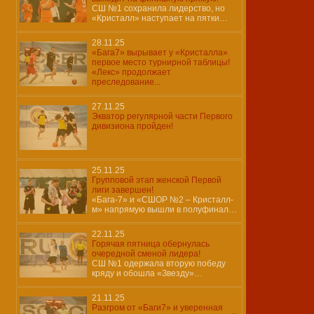
СШ №1 сохранила лидерство, но
«Кристалл» наступает на пятки…
28.11.25
«Бага7» вырывает у «Кристалла»
первое место турнирной таблицы!
«Лекс» продолжает
преследование...
27.11.25
Экватор регулярной части Первого
дивизиона пройден!
25.11.25
Групповой этап женской Первой
лиги завершен!
«Бага-7» и «СШОР №2 – Кристалл-
м» напрямую вышли в полуфинал…
22.11.25
Горячая пятница обернулась
очередной сменой лидера!
СШ №1 одержала вторую победу
кряду и обошла «Звезду»…
21.11.25
Разгром от «Баги7» и уверенная