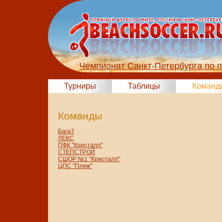
Чемпионат Санкт-Петербурга по 
Турниры
Таблицы
Команд
Команды
Бага7
ЛЕКС
ПФК "Кристалл"
СТЕПСТРОЙ
СШОР №1 "Кристалл"
ЦПС "Пляж"