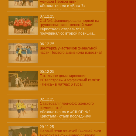
женской Первой лиги!
«Локомотив-м» и «Бага-7»
разыграют лишь «бронзу»…
07.12.25
СШ №1 финишировала первой на
групповом этапе женской лиги!
«Кристалл» отправился в
полуфинал со второй позиции…
06.12.25
Шестёрка участников финальной
части Первого дивизиона известна!
05.12.25
Тотальное доминирование
«Степстроя» и эффектный камбэк
«Лекса» в матчах 6 тура!
02.12.25
Стартовал плей-офф женского
чемпионата!
«Локомотив-м» и «СШОР №2 –
Кристалл» стали последними
полуфиналистами турнира…
29.11.25
Первый этап женской Высшей лиги
выходит на финишную прямую!