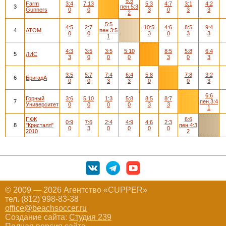
5:5
Farm
3:4
7:13
5:3
4:7
3:1
4:2
3
пен.5:3
Gunners
0
0
3
0
3
3
2
5:5
4:5
2:7
10:5
4:6
8:5
9:4
4
АТОМ
пен.3:5
0
0
3
0
3
3
1
4:3
3:5
3:5
5:10
8:5
5:8
6:4
5
ЛИС
3
0
0
0
3
0
3
3:5
5:7
7:4
6:4
5:8
7:8
3:2
6
БригадА
0
0
3
3
0
0
3
6:6
Горный
3:6
5:10
1:3
5:8
8:5
8:7
7
пен.3:4
Университет
0
0
0
0
3
3
1
ПФК
6:6
0:9
7:6
2:4
4:9
4:6
2:3
8
"Кристалл"
пен.4:3
0
3
0
0
0
0
2010
2
© 2009 — 2026 Агентство «CUPPER»
тел. (812) 998-83-38
office@beachsoccer.ru
Создание сайта:
Студия 239