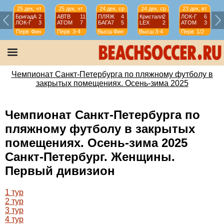
25 дек, чт
25 дек, чт
24 дек, ср
24 дек, ср
23 дек, вт
БригадА
2
АВТВ
11
ПЛЯЖ
4
Кристалл
2
ЛОК-Г
6
ЛОК-Г
3
АТОМ
7
БАГА7
5
LEX
2
АТОМ
3
Перв
Фин
Перв
3-4
Высш
Фин
Высш
3-4
Перв
1/2
Чемпионат Санкт-Петербурга по пляжному футболу в
закрытых помещениях. Осень-зима 2025
Чемпионат Санкт-Петербурга по
пляжному футболу в закрытых
помещениях. Осень-зима 2025
Санкт-Петербург. Женщины.
Первый дивизион
1 тур
2 тур
3 тур
4 тур