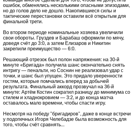
ошибок, обменялись несколькими опасными эпизодами,
но до голов дело не дошло. Накопившиеся силы и
тактические перестановки оставили всё открытым для
финальной трети.
Во втором периоде номинальные хозяева увеличили
свои обороты. Груздев и Барабаш оформили по мячу,
доведя счёт до 3:0, а затем Елизаров и Никитин
закрепили преимущество — 6:0.
Решающий отрезок был полон напряжения: на 30-й
минуте «Бригада» получила шанс окончательно снять
интригу — пенальти, но Соснин не реализовал удар с
точки, и шанс был упущен. Это придало уверенности
гостям, которые помчались вперед за добычей
результата. Финальный аккорд прозвучал на 36-й
минуте: Артём Костин сократил разницу до минимума со
стилем и хладнокровием — 3:2, и до конца матча
оставалось мало времени, чтобы спасти игру.
Несмотря на победу "бригадиров", даже в конце встречи
у подопечных Игоря Челебадзе была возможность для
того, чтобы счёт сравнять...