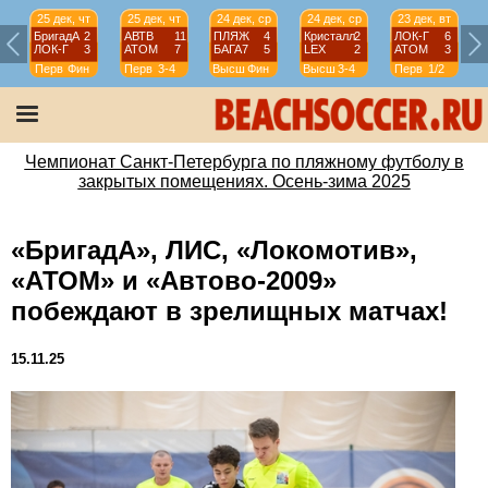
25 дек, чт
25 дек, чт
24 дек, ср
24 дек, ср
23 дек, вт
БригадА
2
АВТВ
11
ПЛЯЖ
4
Кристалл
2
ЛОК-Г
6
ЛОК-Г
3
АТОМ
7
БАГА7
5
LEX
2
АТОМ
3
Перв
Фин
Перв
3-4
Высш
Фин
Высш
3-4
Перв
1/2
Чемпионат Санкт-Петербурга по пляжному футболу в
закрытых помещениях. Осень-зима 2025
«БригадА», ЛИС, «Локомотив»,
«АТОМ» и «Автово-2009»
побеждают в зрелищных матчах!
15.11.25