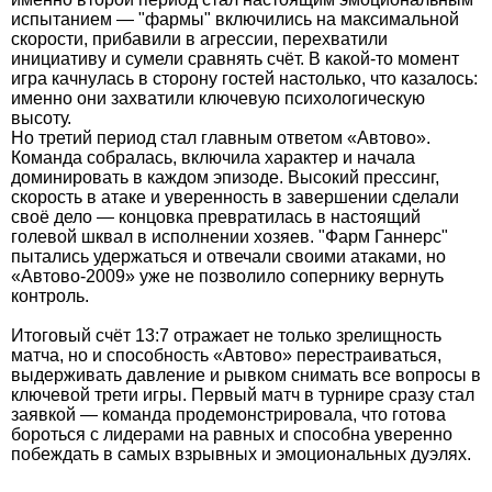
испытанием — "фармы" включились на максимальной
скорости, прибавили в агрессии, перехватили
инициативу и сумели сравнять счёт. В какой-то момент
игра качнулась в сторону гостей настолько, что казалось:
именно они захватили ключевую психологическую
высоту.
Но третий период стал главным ответом «Автово».
Команда собралась, включила характер и начала
доминировать в каждом эпизоде. Высокий прессинг,
скорость в атаке и уверенность в завершении сделали
своё дело — концовка превратилась в настоящий
голевой шквал в исполнении хозяев. "Фарм Ганнерс"
пытались удержаться и отвечали своими атаками, но
«Автово-2009» уже не позволило сопернику вернуть
контроль.
Итоговый счёт 13:7 отражает не только зрелищность
матча, но и способность «Автово» перестраиваться,
выдерживать давление и рывком снимать все вопросы в
ключевой трети игры. Первый матч в турнире сразу стал
заявкой — команда продемонстрировала, что готова
бороться с лидерами на равных и способна уверенно
побеждать в самых взрывных и эмоциональных дуэлях.