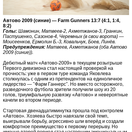
Автово 2009 (синие) — Farm Gunners 13:7 (4:1, 1:4,
8:2)
Голы:
Шамонин, Матвеев-2, Ахметжанов-3, Гранкин,
Пастушенко, Сазонов-4, Черемных (в свои ворота) —
Моисеенков, Ермолин Б.-3, Ковальчук, Боев, Линёв.
Предупреждения:
Матвеев, Ахметжанов (оба Автово
2009 (синие)).
Дебютный матч «Автово-2009» в текущем розыгрыше
Первого дивизиона стал настоящей проверкой на
прочность: уже в первом туре команда Яковлева
столкнулась с одним из претендентов на единоличное
лидерство — "Фарм Ганнерс". Но вместо осторожного,
разведочного футбола зрители получили шоу из 20
голов, триумфальную развязку «Автово» и невероятные
качели во втором периоде.
Стартовая двенадцатиминутка прошла под контролем
«Автово». Хозяева быстро навязали свой темп,
выигрывали борьбу, агрессивно шли вперёд и создали
комфортное преимущество к первому перерыву. Но
именно второй период стал настоящим эмоциональным