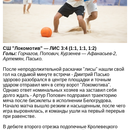
СШ "Локомотив" — ЛИС 3:4 (1:1, 1:1, 1:2)
Голы:
Горчагов, Попович, Курзенев — Афанасьев-2,
Артемян, Пасько.
После непродолжительной раскачки "лисы" нашли свой
гол на седьмой минуте встречи - Дмитрий Пасько
здорово разобрался в центре площадки и точным
ударом отправил мяч в сетку ворот "Локомотива".
Однако ответ номинальных хозяев на заставил себя
долго ждать - Артур Попович подправил траекторию
мяча после бисиклеты в исполнении Белогрудова.
Начало матча вышло резким и насыщенным, после чего
игра выровнялась, и команды ушли на первый перерыв
при равенстве.
В дебюте второго отрезка подопечные Кролевецкого