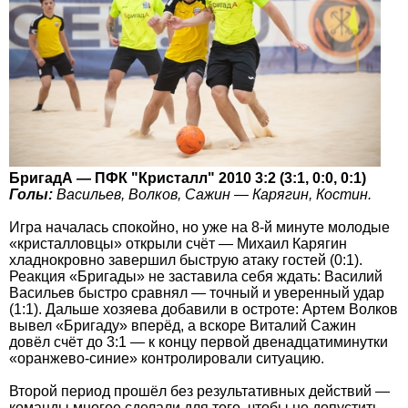
БригадА — ПФК "Кристалл" 2010 3:2 (3:1, 0:0, 0:1)
Голы:
Васильев, Волков, Сажин — Карягин, Костин.
Игра началась спокойно, но уже на 8-й минуте молодые
«кристалловцы» открыли счёт — Михаил Карягин
хладнокровно завершил быструю атаку гостей (0:1).
Реакция «Бригады» не заставила себя ждать: Василий
Васильев быстро сравнял — точный и уверенный удар
(1:1). Дальше хозяева добавили в остроте: Артем Волков
вывел «Бригаду» вперёд, а вскоре Виталий Сажин
довёл счёт до 3:1 — к концу первой двенадцатиминутки
«оранжево-синие» контролировали ситуацию.
Второй период прошёл без результативных действий —
команды многое сделали для того, чтобы не допустить