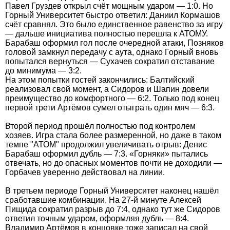
Павел Груздев открыл счёт мощным ударом — 1:0. Но
Горный Университет быстро ответил: Даниил Кормашов
счёт сравнял. Это было единственное равенство за игру
— дальше инициатива полностью перешла к АТОМУ.
Барабаш оформил гол после очередной атаки, Позняков
головой замкнул передачу с аута, однако Горный вновь
попытался вернуться — Сухачев сократил отставание
до минимума — 3:2.
На этом попытки гостей закончились: Балтийский
реализовал свой момент, а Сидоров и Шапин довели
преимущество до комфортного — 6:2. Только под конец
первой трети Артёмов сумел отыграть один мяч — 6:3.
Второй период прошёл полностью под контролем
хозяев. Игра стала более размеренной, но даже в таком
темпе "АТОМ" продолжил увеличивать отрыв: Денис
Барабаш оформил дубль — 7:3. «Горняки» пытались
отвечать, но до опасных моментов почти не доходили —
Горбачев уверенно действовал на линии.
В третьем периоде Горный Университет наконец нашёл
сработавшие комбинации. На 27-й минуте Алексей
Пищида сократил разрыв до 7:4, однако тут же Сидоров
ответил точным ударом, оформляя дубль — 8:4.
Владимир Артёмов в концовке тоже записал на свой