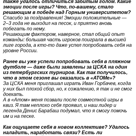
также удалось отличиться забитым голом. Какие
эмоции после игры? Что, по-вашему, стало
решающим в победе над Горным университетом?
Спасибо за поздравления! Эмоции положительные —
2–3 года не выходил на песок, и приятно вновь
побегать по нему.
Решающим фактором, наверное, стал общий опыт
команды: большая часть игроков поиграла в высшей
лиге города, а кто-то даже успел попробовать себя на
уровне России.
Ранее вы уже успели попробовать себя в пляжном
футболе — даже были заявлены за ЦСКА на один
из петербургских турниров. Как так получилось,
что в этом сезоне вы оказались в «АТОМе»?
За ЦСКА меня приглашал играть Иван Горбачев, когда
у них был плохой сбор, но, к сожалению, я так и не смог
доехать.
А в «Атом» меня позвали после совместной игры в
квиз. Я там неплохо себя проявил, и наш лидер и
легенда Денис Барабаш подумал, что я смогу помочь
им и на песке.
Как ощущаете себя в новом коллективе? Удалось
наладить, наработать связи? Есть ли