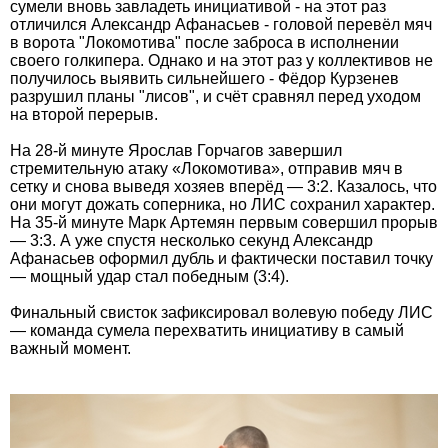
сумели вновь завладеть инициативой - на этот раз
отличился Александр Афанасьев - головой перевёл мяч
в ворота "Локомотива" после заброса в исполнении
своего голкипера. Однако и на этот раз у коллективов не
получилось выявить сильнейшего - Фёдор Курзенев
разрушил планы "лисов", и счёт сравнял перед уходом
на второй перерыв.
На 28-й минуте Ярослав Горчагов завершил
стремительную атаку «Локомотива», отправив мяч в
сетку и снова выведя хозяев вперёд — 3:2. Казалось, что
они могут дожать соперника, но ЛИС сохранил характер.
На 35-й минуте Марк Артемян первым совершил прорыв
— 3:3. А уже спустя несколько секунд Александр
Афанасьев оформил дубль и фактически поставил точку
— мощный удар стал победным (3:4).
Финальный свисток зафиксировал волевую победу ЛИС
— команда сумела перехватить инициативу в самый
важный момент.