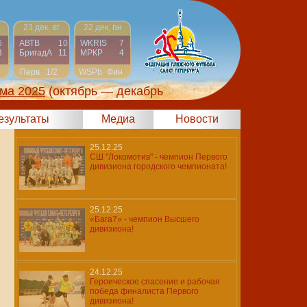
23 дек, вт
22 дек, пн
6
АВТВ
10
WKRIS
7
3
БригадА
11
МРКР
4
Перв
1/2
WSPb
Фин
ма 2025
(октябрь — декабрь
результаты
Медиа
Новости
25.12.25
СШ "Локомотив" - чемпион Первого
дивизиона городского чемпионата!
25.12.25
«Бага7» - чемпион Высшего
дивизиона!
24.12.25
Героическое спасение и рабочая
победа финалиста Первого
дивизиона!