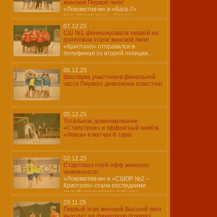
женской Первой лиги!
«Локомотив-м» и «Бага-7»
разыграют лишь «бронзу»…
07.12.25
СШ №1 финишировала первой на
групповом этапе женской лиги!
«Кристалл» отправился в
полуфинал со второй позиции…
06.12.25
Шестёрка участников финальной
части Первого дивизиона известна!
05.12.25
Тотальное доминирование
«Степстроя» и эффектный камбэк
«Лекса» в матчах 6 тура!
02.12.25
Стартовал плей-офф женского
чемпионата!
«Локомотив-м» и «СШОР №2 –
Кристалл» стали последними
полуфиналистами турнира…
29.11.25
Первый этап женской Высшей лиги
выходит на финишную прямую!