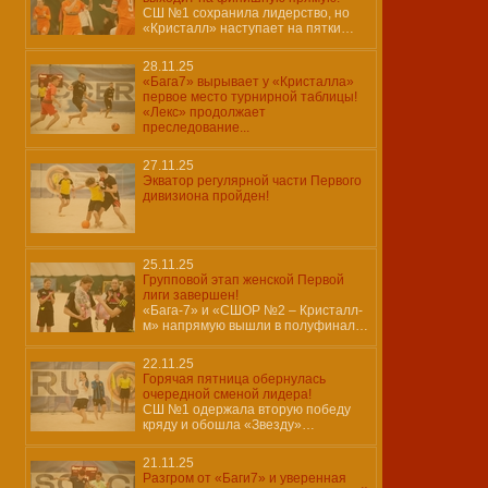
СШ №1 сохранила лидерство, но
«Кристалл» наступает на пятки…
28.11.25
«Бага7» вырывает у «Кристалла»
первое место турнирной таблицы!
«Лекс» продолжает
преследование...
27.11.25
Экватор регулярной части Первого
дивизиона пройден!
25.11.25
Групповой этап женской Первой
лиги завершен!
«Бага-7» и «СШОР №2 – Кристалл-
м» напрямую вышли в полуфинал…
22.11.25
Горячая пятница обернулась
очередной сменой лидера!
СШ №1 одержала вторую победу
кряду и обошла «Звезду»…
21.11.25
Разгром от «Баги7» и уверенная