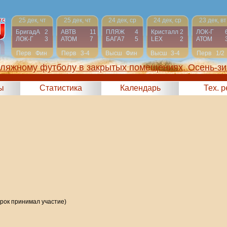
25 дек, чт
25 дек, чт
24 дек, ср
24 дек, ср
23 дек, вт
БригадА
2
АВТВ
11
ПЛЯЖ
4
Кристалл
2
ЛОК-Г
ЛОК-Г
3
АТОМ
7
БАГА7
5
LEX
2
АТОМ
Перв
Фин
Перв
3-4
Высш
Фин
Высш
3-4
Перв
1/2
пляжному футболу в закрытых помещениях. Осень-зи
2025)
ы
Статистика
Календарь
Тех. 
грок принимал участие)