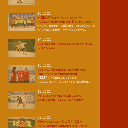
16.12.25
«СШОР №2 – Кристалл» —
победитель женской Первой лиги!
«Кристалл-м» забрал «серебро», а
«Локомотив-м» — «бронзу»…
14.12.25
Все фигуры расставлены - вперед
плей-офф!
13.12.25
Все полуфиналисты женского
чемпионата определены!
СКМФ и «Звезда Белые»
продолжили борьбу за трофей…
12.12.25
Регулярная часть Высшего
дивизиона подошла к концу!
09.12.25
Обе команды «СШОР №2 –
Кристалла» сыграют в финале