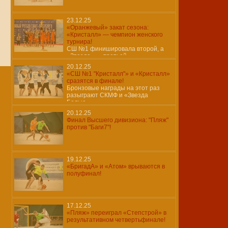
23.12.25
«Оранжевый» закат сезона:
«Кристалл» — чемпион женского
турнира!
СШ №1 финишировала второй, а
«Звезда» — третьей…
20.12.25
«СШ №1 "Кристалл"» и «Кристалл»
сразятся в финале!
Бронзовые награды на этот раз
разыграют СКМФ и «Звезда
Белые»…
20.12.25
Финал Высшего дивизиона: "Пляж"
против "Баги7"!
19.12.25
«БригадА» и «Атом» врываются в
полуфинал!
17.12.25
«Пляж» переиграл «Степстрой» в
результативном четвертьфинале!