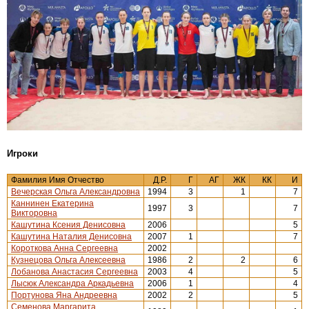
Игроки
Фамилия Имя Отчество
Д.Р.
Г
АГ
ЖК
КК
И
Вечерская Ольга Александровна
1994
3
1
7
Каннинен Екатерина
1997
3
7
Викторовна
Кашутина Ксения Денисовна
2006
5
Кашутина Наталия Денисовна
2007
1
7
Короткова Анна Сергеевна
2002
Кузнецова Ольга Алексеевна
1986
2
2
6
Лобанова Анастасия Сергеевна
2003
4
5
Лысюк Александра Аркадьевна
2006
1
4
Портунова Яна Андреевна
2002
2
5
Семенова Маргарита