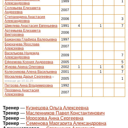
1989
1
Александровна
Соловьева Елизавета
2007
Андреевна
Степанидина Анастасия
2006
3
Александровна
Шмелева Анастасия Евгеньевна
1991
4
1
7
Артемьева Елизавета
2006
Викторовна
Бажанова Глафира Валерьевна
1997
Брюхачева Ярослава
2007
Алексеевна
Василькова Надежда
2009
7
Александровна
Ефремова Ксения Андреевна
2005
5
Жукова Арина Олеговна
2002
1
1
6
Колесникова Алена Васильевна
2001
1
7
Москалева Дарья Сергеевна
в
2005
1
команде до 10.11.25
Петрова Анна Владимировна
1992
Прорвина Анастасия
2007
Алексеевна
Тренер
—
Кузнецова Ольга Алексеевна
Тренер
—
Масленников Павел Константинович
Тренер
—
Морозова Анна Сергеевна
Тренер
—
Семенова Маргарита Александровна