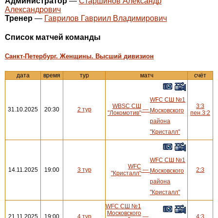
Администратор
—
Старшинов Александр
Александрович
Тренер
—
Гаврилов Гавриил Владимирович
Cписок матчей команды
Санкт-Петербург. Женщины. Высший дивизион
дата
время
тур
матч
счёт
WFC СШ №1
WBSC СШ
3:3
31.10.2025
20:30
2 тур
—
Московского
"Локомотив"
пен.3:2
района
"Кристалл"
WFC СШ №1
WFC
14.11.2025
19:00
3 тур
—
2:3
Московского
"Кристалл"
района
"Кристалл"
WFC СШ №1
Московского
21.11.2025
19:00
4 тур
—
4:3