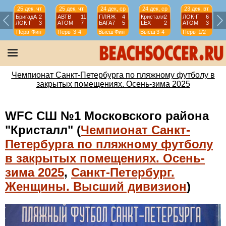
25 дек, чт
25 дек, чт
24 дек, ср
24 дек, ср
23 дек, вт
БригадА
2
АВТВ
11
ПЛЯЖ
4
Кристалл
2
ЛОК-Г
6
ЛОК-Г
3
АТОМ
7
БАГА7
5
LEX
2
АТОМ
3
Перв
Фин
Перв
3-4
Высш
Фин
Высш
3-4
Перв
1/2
Чемпионат Санкт-Петербурга по пляжному футболу в
закрытых помещениях. Осень-зима 2025
WFC СШ №1 Московского района
"Кристалл" (
Чемпионат Санкт-
Петербурга по пляжному футболу
в закрытых помещениях. Осень-
зима 2025
,
Санкт-Петербург.
Женщины. Высший дивизион
)