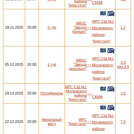
района
СКМФ
"Кристалл"
WFC СШ №1
WBSC
28.11.2025
20:00
5 тур
"Звезда
—
1:2
Московского
(белые)"
района
"Кристалл"
WFC СШ №1
WBSC
3:3
05.12.2025
20:00
1 тур
"Звезда
—
Московского
пен.4:5
(красные)"
района
"Кристалл"
WFC СШ №1
Московского
19.12.2025
20:00
Полуфиналы
—
2:0
района
СКМФ
"Кристалл"
WFC СШ №1
Финальный
WFC
22.12.2025
20:00
—
7:4
Московского
матч
"Кристалл"
района