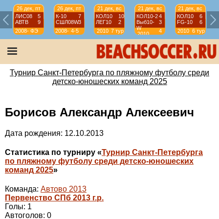
26 дек, пт
26 дек, пт
21 дек, вс
21 дек, вс
21 дек, вс
ЛИС08
5
К-10
7
КОЛ10
10
КОЛ10-2
4
КОЛ10
6
АВТВ
9
СШЛ08W
3
ЛЕГ10
2
Выб10-
3
FG-10
6
W
2008-
ФЭ
2008-
4-5
2010
7 тур
4
2010
6 тур
2010
2009
2009
тур
Турнир Санкт-Петербурга по пляжному футболу среди
детско-юношеских команд 2025
Борисов Александр Алексеевич
Дата рождения: 12.10.2013
Статистика по турниру «
Турнир Санкт-Петербурга
по пляжному футболу среди детско-юношеских
команд 2025
»
Команда:
Автово 2013
Первенство СПб 2013 г.р.
Голы: 1
Автоголов: 0