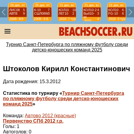
26 дек, пт
26 дек, пт
21 дек, вс
21 дек, вс
21 дек, вс
ЛИС08
5
К-10
7
КОЛ10
10
КОЛ10-2
4
КОЛ10
6
АВТВ
9
СШЛ08W
3
ЛЕГ10
2
Выб10-
3
FG-10
6
W
2008-
ФЭ
2008-
4-5
2010
7 тур
4
2010
6 тур
2010
2009
2009
тур
Турнир Санкт-Петербурга по пляжному футболу среди
детско-юношеских команд 2025
Штоколов Кирилл Константинович
Дата рождения: 15.3.2012
Статистика по турниру «
Турнир Санкт-Петербурга
по пляжному футболу среди детско-юношеских
команд 2025
»
Команда:
Автово 2012 (красные)
Первенство СПб 2012 г.р.
Голы: 1
Автоголов: 0