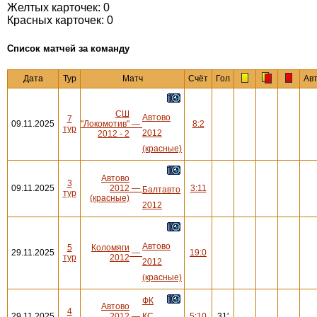
Желтых карточек: 0
Красных карточек: 0
Cписок матчей за команду
Дата
Тур
Матч
Счёт
Гол
Ав
СШ
Автово
7
09.11.2025
"Локомотив"
—
8:2
тур
2012
2012 - 2
(красные)
Автово
3
09.11.2025
2012
—
3:11
Балтавто
тур
(красные)
2012
Автово
5
Коломяги
29.11.2025
—
19:0
тур
2012
2012
(красные)
ФК
Автово
4
29.11.2025
2012
—
КС
5:10
31'