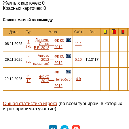
Желтых карточек: 0
Красных карточек: 0
Cписок матчей за команду
Дата
Тур
Матч
Счёт
Гол
Динамо-
ФК КС
1
08.11.2025
Север
—
11:1
тур
2012
В.В. 2012
Автово
ФК КС
4
29.11.2025
2012
—
5:10
1',13',17'
тур
2012
(красные)
ФК
11-
ФК КС
20.12.2025
—
4:9
Петербург
12
2012
2012
Общая статистика игрока
(по всем турнирам, в которых
игрок принимал участие)