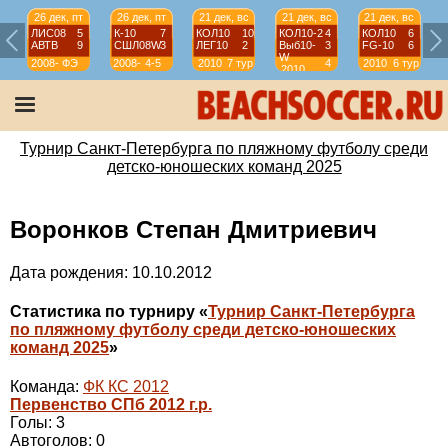
26 дек, пт
26 дек, пт
21 дек, вс
21 дек, вс
21 дек, вс
ЛИС08
5
К-10
7
КОЛ10
10
КОЛ10-2
4
КОЛ10
6
АВТВ
9
СШЛ08W
3
ЛЕГ10
2
Выб10-
3
FG-10
6
W
2008-
ФЭ
2008-
4-5
2010
7 тур
4
2010
6 тур
2010
2009
2009
тур
Турнир Санкт-Петербурга по пляжному футболу среди
детско-юношеских команд 2025
Воронков Степан Дмитриевич
Дата рождения: 10.10.2012
Статистика по турниру «
Турнир Санкт-Петербурга
по пляжному футболу среди детско-юношеских
команд 2025
»
Команда:
ФК КС 2012
Первенство СПб 2012 г.р.
Голы: 3
Автоголов: 0