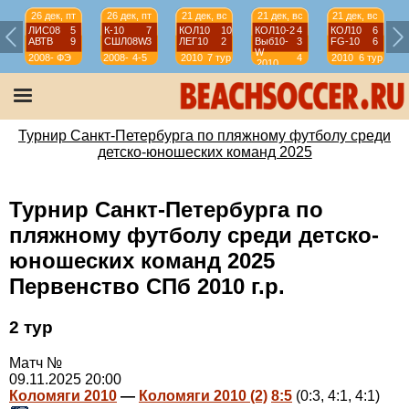
26 дек, пт
26 дек, пт
21 дек, вс
21 дек, вс
21 дек, вс
ЛИС08
5
К-10
7
КОЛ10
10
КОЛ10-2
4
КОЛ10
6
АВТВ
9
СШЛ08W
3
ЛЕГ10
2
Выб10-
3
FG-10
6
W
2008-
ФЭ
2008-
4-5
2010
7 тур
4
2010
6 тур
2010
2009
2009
тур
Турнир Санкт-Петербурга по пляжному футболу среди
детско-юношеских команд 2025
Турнир Санкт-Петербурга по
пляжному футболу среди детско-
юношеских команд 2025
Первенство СПб 2010 г.р.
2 тур
Матч №
09.11.2025 20:00
Коломяги 2010
—
Коломяги 2010 (2)
8:5
(0:3, 4:1, 4:1)