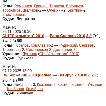
Голы:
Румянцев
,
Гришин
,
Тарасов
,
Васильев
-2,
Трофимов
,
Щелчков
-2 —
Олейник
-2,
Бритвин
-2,
Заостровцев
.
Судьи:
Листратов
Матч №
22.11.2025 19:30
СШ "Локомотив" 2010
—
Farm Gunners 2010
3:8
(0:1,
1:4, 2:3)
Голы:
Горелов
,
Ковалевич
-2 —
Рудинский
,
Сергеев
,
Терентьев
-2,
Симоненков
-2,
Домашнев
-2.
Удаления:
Луканин
(
СШ "Локомотив" 2010
).
Судьи:
Сурикова
Матч №
07.12.2025 18:00
Выборжанин 2010 (белые)
—
Легирус 2010
8:2
(2:1;
2:0; 4:1;)
Голы:
Бибарсов
-3,
Кожанов
-2,
Костин
,
Карягин
,
Ульянов
—
Клебанов
,
Октябрев
.
Судьи:
Якуничев