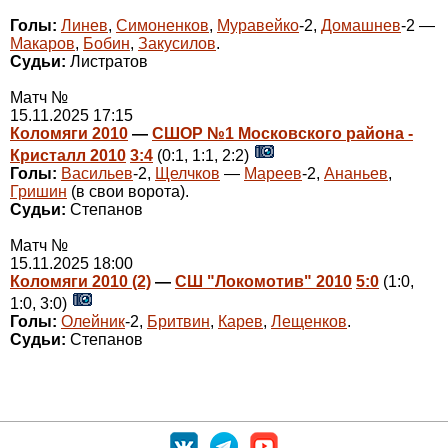
Голы:
Линев
,
Симоненков
,
Муравейко
-2,
Домашнев
-2 —
Макаров
,
Бобин
,
Закусилов
.
Судьи:
Листратов
Матч №
15.11.2025 17:15
Коломяги 2010
—
СШОР №1 Московского района -
Кристалл 2010
3:4
(0:1, 1:1, 2:2)
Голы:
Васильев
-2,
Щелчков
—
Мареев
-2,
Ананьев
,
Гришин
(в свои ворота).
Судьи:
Степанов
Матч №
15.11.2025 18:00
Коломяги 2010 (2)
—
СШ "Локомотив" 2010
5:0
(1:0,
1:0, 3:0)
Голы:
Олейник
-2,
Бритвин
,
Карев
,
Лещенков
.
Судьи:
Степанов