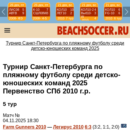
26 дек, пт
26 дек, пт
21 дек, вс
21 дек, вс
21 дек, вс
ЛИС08
5
К-10
7
КОЛ10
10
КОЛ10-2
4
КОЛ10
6
АВТВ
9
СШЛ08W
3
ЛЕГ10
2
Выб10-
3
FG-10
6
W
2008-
ФЭ
2008-
4-5
2010
7 тур
4
2010
6 тур
2010
2009
2009
тур
Турнир Санкт-Петербурга по пляжному футболу среди
детско-юношеских команд 2025
Турнир Санкт-Петербурга по
пляжному футболу среди детско-
юношеских команд 2025
Первенство СПб 2010 г.р.
5 тур
Матч №
04.11.2025 18:30
Farm Gunners 2010
—
Легирус 2010
6:3
(3:2, 1:1, 2:0)