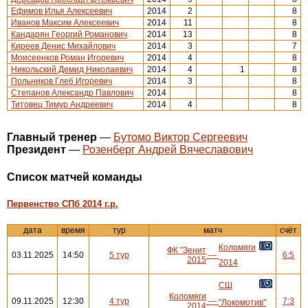
Ефимов Илья Алексеевич
2014
2
8
Иванов Максим Алексеевич
2014
11
8
Кандарян Георгий Романович
2014
13
8
Киреев Денис Михайлович
2014
3
7
Моисеенков Роман Игоревич
2014
4
8
Никольский Демид Николаевич
2014
4
1
8
Польников Глеб Игоревич
2014
3
8
Степанов Александр Павлович
2014
8
Титовец Тимур Андреевич
2014
4
8
Главный тренер
—
Бутомо Виктор Сергеевич
Президент
—
Розенберг Андрей Вячеславович
Cписок матчей команды
Первенство СПб 2014 г.р.
дата
время
тур
матч
счёт
Коломяги
ФК "Зенит
03.11.2025
14:50
5 тур
—
6:5
2015
2014
СШ
Коломяги
09.11.2025
12:30
4 тур
—
7:3
"Локомотив"
2014