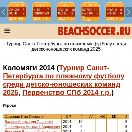
26 дек, пт
26 дек, пт
21 дек, вс
21 дек, вс
21 дек, вс
ЛИС08
5
К-10
7
КОЛ10
10
КОЛ10-2
4
КОЛ10
6
АВТВ
9
СШЛ08W
3
ЛЕГ10
2
Выб10-
3
FG-10
6
W
2008-
ФЭ
2008-
4-5
2010
7 тур
4
2010
6 тур
2010
2009
2009
тур
Турнир Санкт-Петербурга по пляжному футболу среди
детско-юношеских команд 2025
Коломяги 2014 (
Турнир Санкт-
Петербурга по пляжному футболу
среди детско-юношеских команд
2025
,
Первенство СПб 2014 г.р.
)
Игроки
Фамилия Имя Отчество
Д.Р.
Г
АГ
ЖК
КК
И
Валеев Александр Павлович
2014
10
8
Гниломедов Артемий Андреевич
2014
6
8
Деревцов Ярослав Артемьевич
2014
9
8