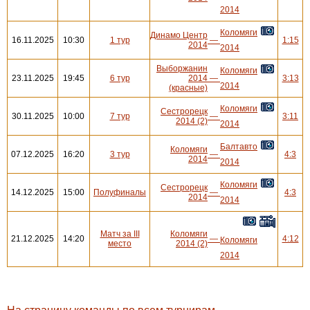
2014
Коломяги
Динамо Центр
16.11.2025
10:30
1 тур
—
1:15
2014
2014
Выборжанин
Коломяги
23.11.2025
19:45
6 тур
2014
—
3:13
2014
(красные)
Коломяги
Сестрорецк
30.11.2025
10:00
7 тур
—
3:11
2014 (2)
2014
Балтавто
Коломяги
07.12.2025
16:20
3 тур
—
4:3
2014
2014
Коломяги
Сестрорецк
14.12.2025
15:00
Полуфиналы
—
4:3
2014
2014
Матч за III
Коломяги
21.12.2025
14:20
—
4:12
Коломяги
место
2014 (2)
2014