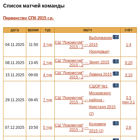
Cписок матчей команды
Первенство СПб 2015 г.р.
дата
время
тур
матч
счёт
Выборжанин
СШ "Локомотив"
04.11.2025
11:50
3 тур
—
2015
1:4
2015 - 2
(бордовые)
СШ "Локомотив"
Зенит 2015
08.11.2025
13:45
2 тур
—
0:20
2015 - 2
СШ "Локомотив"
Лавина 2015
15.11.2025
09:00
4 тур
—
3:10
2015 - 2
СШОР №1
Московского
СШ "Локомотив"
3:3
29.11.2025
09:45
7 тур
—
района -
2015 - 2
пен.3:1
Кристалл 2015
(2)
Коломяги
СШ "Локомотив"
07.12.2025
10:50
5 тур
—
2:8
2015 - 2
2015 (2)