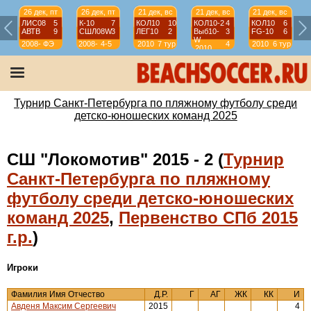
26 дек, пт
26 дек, пт
21 дек, вс
21 дек, вс
21 дек, вс
ЛИС08
5
К-10
7
КОЛ10
10
КОЛ10-2
4
КОЛ10
6
АВТВ
9
СШЛ08W
3
ЛЕГ10
2
Выб10-
3
FG-10
6
W
2008-
ФЭ
2008-
4-5
2010
7 тур
4
2010
6 тур
2010
2009
2009
тур
Турнир Санкт-Петербурга по пляжному футболу среди
детско-юношеских команд 2025
СШ "Локомотив" 2015 - 2 (
Турнир
Санкт-Петербурга по пляжному
футболу среди детско-юношеских
команд 2025
,
Первенство СПб 2015
г.р.
)
Игроки
Фамилия Имя Отчество
Д.Р.
Г
АГ
ЖК
КК
И
Авденя Максим Сергеевич
2015
4