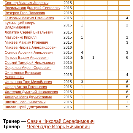
Бютнер Михаил Игоревич
2015
Васильчиков Дмитрий Сергеевич
2015
Визеров Егор Павлович
2015
Гамзович Максим Евгеньевич
2015
1
4
Кузьмицкий Игорь
2015
1
2
Владимирович
Лопатин Сергей Витальевич
2015
Мазуренко Кирилл
2015
1
2
Михеев Максим Игоревич
2015
3
Михеев Никита Александрович
2016
Осипов Арсений Алексеевич
2015
4
3
Петров Вадим Андреевич
2015
5
1
6
Соцкий Тимофей Николаевич
2015
Фефелов Мирон Сергеевич
2016
Филимонов Вячеслав
2015
4
Алексеевич
Филиппов Егор Михайлович
2015
3
6
Форер Антон Евгеньевич
2015
1
5
Халтурин Дмитрий Николаевич
2015
6
Ханагуа Марк Джумберович
2015
1
6
Шведко Глеб Линасович
2015
1
Шилак Юрий Дмитриевич
2015
5
Тренер
—
Савин Николай Серафимович
Тренер
—
Челебадзе Игорь Бичикович