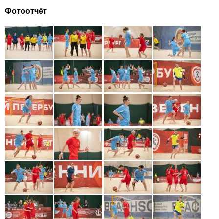
Фотоотчёт