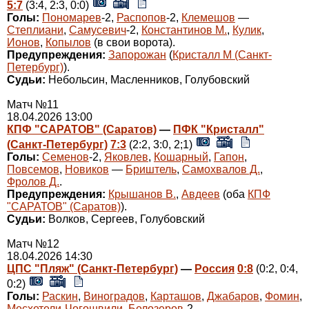
5:7
(3:4, 2:3, 0:0)
Голы:
Пономарев
-2,
Распопов
-2,
Клемешов
—
Степлиани
,
Самусевич
-2,
Константинов М.
,
Кулик
,
Ионов
,
Копылов
(в свои ворота).
Предупреждения:
Запорожан
(
Кристалл М (Санкт-
Петербург)
).
Судьи:
Небольсин, Масленников, Голубовский
Матч №11
18.04.2026 13:00
КПФ "САРАТОВ" (Саратов)
—
ПФК "Кристалл"
(Санкт-Петербург)
7:3
(2:2, 3:0, 2;1)
Голы:
Семенов
-2,
Яковлев
,
Кошарный
,
Гапон
,
Повсемов
,
Новиков
—
Бриштель
,
Самохвалов Д.
,
Фролов Д.
.
Предупреждения:
Крышанов В.
,
Авдеев
(оба
КПФ
"САРАТОВ" (Саратов)
).
Судьи:
Волков, Сергеев, Голубовский
Матч №12
18.04.2026 14:30
ЦПС "Пляж" (Санкт-Петербург)
—
Россия
0:8
(0:2, 0:4,
0:2)
Голы:
Раскин
,
Виноградов
,
Карташов
,
Джабаров
,
Фомин
,
Месхетели-Чогошвили
,
Белозеров
-2.