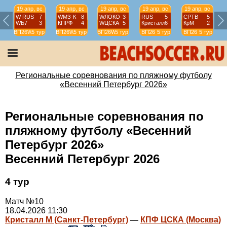
19 апр, вс
19 апр, вс
19 апр, вс
19 апр, вс
19 апр, вс
W RUS
7
WМЗ-К
8
WЛОКО
3
RUS
5
СРТВ
5
WБ7
3
КПРФ
4
WЦСКА
5
Кристалл
6
КрМ
2
ВП26W
5 тур
ВП26W
5 тур
ВП26W
5 тур
ВП26
5 тур
ВП26
5 тур
Региональные соревнования по пляжному футболу
«Весенний Петербург 2026»
Региональные соревнования по
пляжному футболу «Весенний
Петербург 2026»
Весенний Петербург 2026
4 тур
Матч №10
18.04.2026 11:30
Кристалл М (Санкт-Петербург)
—
КПФ ЦСКА (Москва)