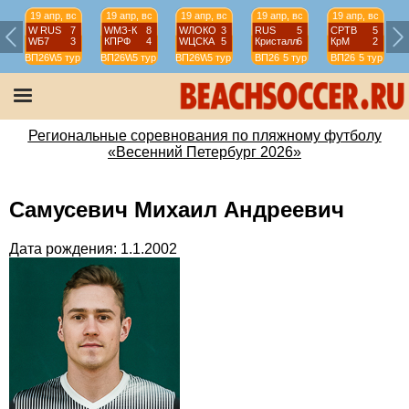
19 апр, вс
19 апр, вс
19 апр, вс
19 апр, вс
19 апр, вс
W RUS
7
WМЗ-К
8
WЛОКО
3
RUS
5
СРТВ
5
WБ7
3
КПРФ
4
WЦСКА
5
Кристалл
6
КрМ
2
ВП26W
5 тур
ВП26W
5 тур
ВП26W
5 тур
ВП26
5 тур
ВП26
5 тур
Региональные соревнования по пляжному футболу
«Весенний Петербург 2026»
Самусевич Михаил Андреевич
Дата рождения: 1.1.2002