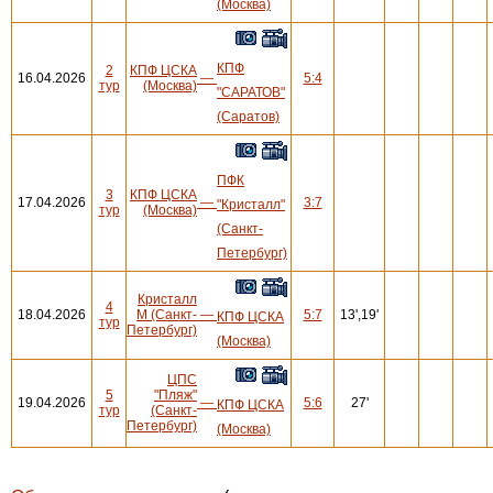
(Москва)
КПФ
2
КПФ ЦСКА
16.04.2026
—
5:4
тур
(Москва)
"САРАТОВ"
(Саратов)
ПФК
3
КПФ ЦСКА
17.04.2026
—
3:7
"Кристалл"
тур
(Москва)
(Санкт-
Петербург)
Кристалл
4
18.04.2026
М (Санкт-
—
5:7
13',19'
КПФ ЦСКА
тур
Петербург)
(Москва)
ЦПС
5
"Пляж"
19.04.2026
—
5:6
27'
КПФ ЦСКА
тур
(Санкт-
Петербург)
(Москва)