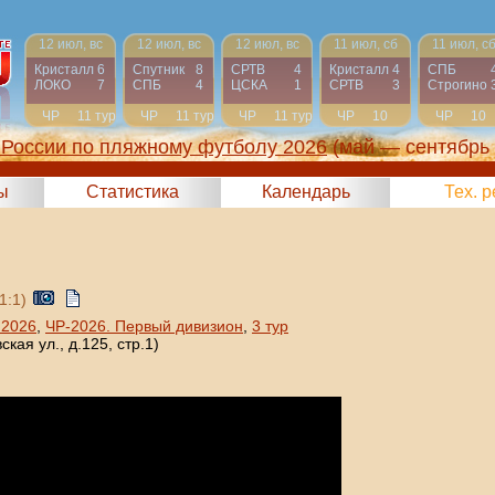
12 июл, вс
12 июл, вс
12 июл, вс
11 июл, сб
11 июл, с
Кристалл
6
Спутник
8
СРТВ
4
Кристалл
4
СПБ
ЛОКО
7
СПБ
4
ЦСКА
1
СРТВ
3
Строгино
ЧР
11 тур
ЧР
11 тур
ЧР
11 тур
ЧР
10
ЧР
10
тур
тур
России по пляжному футболу 2026
(май — сентябрь
ы
Статистика
Календарь
Тех. 
 1:1)
 2026
,
ЧР-2026. Первый дивизион
,
3 тур
кая ул., д.125, стр.1)