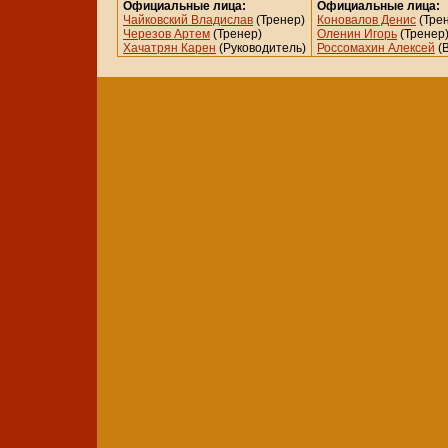
Официальные лица:
Официальные лица:
Чайковский Владислав
(Тренер)
Коновалов Денис
(Тре
Черезов Артем
(Тренер)
Оленин Игорь
(Тренер
Хачатрян Карен
(Руководитель)
Россомахин Алексей
(В