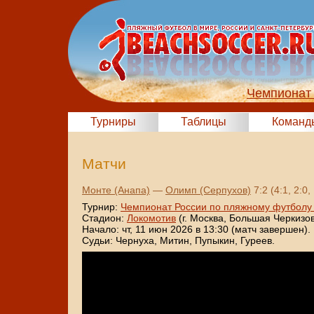
Чемпионат 
Турниры
Таблицы
Команд
Матчи
Монте (Анапа)
—
Олимп (Серпухов)
7:2 (4:1, 2:0,
Турнир:
Чемпионат России по пляжному футболу
Стадион:
Локомотив
(г. Москва, Большая Черкизовс
Начало: чт, 11 июн 2026 в 13:30 (матч завершен).
Судьи: Чернуха, Митин, Пупыкин, Гуреев.