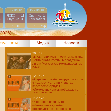
б
11 июл, сб
10 июл, пт
4
ЛОКО
11
Спутник
1
3
Спутник
3
Кристалл
9
ЧР
10
ЧР
9 тур
тур
 2026)
результаты
Медиа
Новости
29.07.26
Михаил Лихачёв — об итогах этапа
Чемпионата России, Молодёжной
лиге и Московском международном
кубке
12.07.26
«Саратов» реабилитируется в игре
с «ЦСКА», «Спутник» застаёт
врасплох сборную СПб,
«Локомотив» вновь побеждает в
«эль-классико»
11.07.26
Очередной разгром от
«Локомотива», камбэк
петербуржцев в концовке и