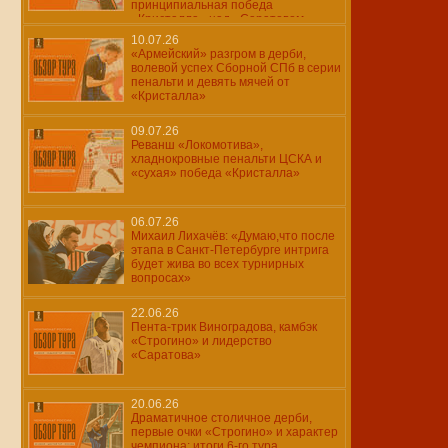
принципиальная победа
«Кристалла» над «Саратовом»
10.07.26
«Армейский» разгром в дерби,
волевой успех Сборной СПб в серии
пенальти и девять мячей от
«Кристалла»
09.07.26
Реванш «Локомотива»,
хладнокровные пенальти ЦСКА и
«сухая» победа «Кристалла»
06.07.26
Михаил Лихачёв: «Думаю,что после
этапа в Санкт-Петербурге интрига
будет жива во всех турнирных
вопросах»
22.06.26
Пента-трик Виноградова, камбэк
«Строгино» и лидерство
«Саратова»
20.06.26
Драматичное столичное дерби,
первые очки «Строгино» и характер
чемпиона: итоги 6-го тура