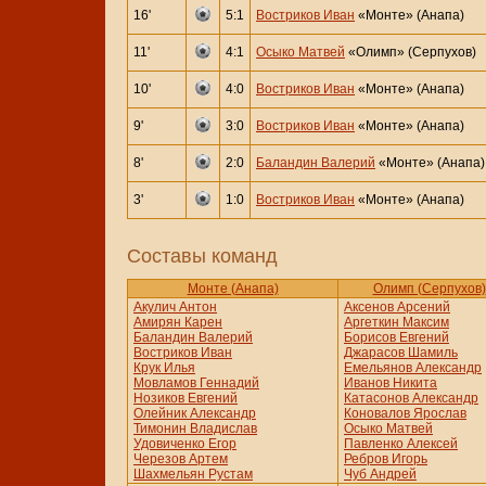
16'
5:1
Востриков Иван
«Монте» (Анапа)
11'
4:1
Осыко Матвей
«Олимп» (Серпухов)
10'
4:0
Востриков Иван
«Монте» (Анапа)
9'
3:0
Востриков Иван
«Монте» (Анапа)
8'
2:0
Баландин Валерий
«Монте» (Анапа)
3'
1:0
Востриков Иван
«Монте» (Анапа)
Составы команд
Монте (Анапа)
Олимп (Серпухов)
Акулич Антон
Аксенов Арсений
Амирян Карен
Аргеткин Максим
Баландин Валерий
Борисов Евгений
Востриков Иван
Джарасов Шамиль
Крук Илья
Емельянов Александр
Мовламов Геннадий
Иванов Никита
Нозиков Евгений
Катасонов Александр
Олейник Александр
Коновалов Ярослав
Тимонин Владислав
Осыко Матвей
Удовиченко Егор
Павленко Алексей
Черезов Артем
Ребров Игорь
Шахмельян Рустам
Чуб Андрей