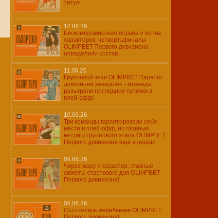
титул
12.06.26
Бескомпромиссная борьба и битва
характеров: четвертьфиналы
OLIMPBET Первого дивизиона
определили состав
полуфиналистов
11.06.26
Групповой этап OLIMPBET Первого
дивизиона завершён - команды
разыграли последние путёвки в
плей-офф!
10.06.26
Три команды гарантировали себе
место в плей-офф, но главные
интриги группового этапа OLIMPBET
Первого дивизиона ещё впереди
09.06.26
Через жару и характер: главные
сюжеты стартового дня OLIMPBET
Первого дивизиона!
08.06.26
Состоялась жеребьёвка OLIMPBET
Первого дивизиона!