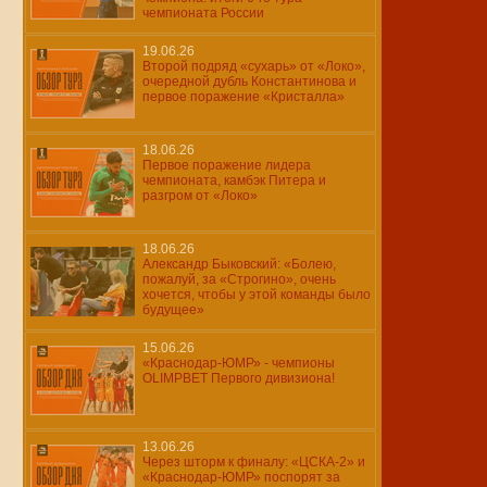
чемпионата России
19.06.26
Второй подряд «сухарь» от «Локо»,
очередной дубль Константинова и
первое поражение «Кристалла»
18.06.26
Первое поражение лидера
чемпионата, камбэк Питера и
разгром от «Локо»
18.06.26
Александр Быковский: «Болею,
пожалуй, за «Строгино», очень
хочется, чтобы у этой команды было
будущее»
15.06.26
«Краснодар-ЮМР» - чемпионы
OLIMPBET Первого дивизиона!
13.06.26
Через шторм к финалу: «ЦСКА-2» и
«Краснодар-ЮМР» поспорят за