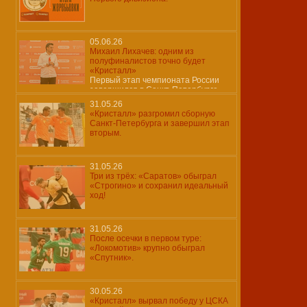
05.06.26
Михаил Лихачев: одним из
полуфиналистов точно будет
«Кристалл»
Первый этап чемпионата России
завершился в Санкт-Петербурге
31.05.26
«Кристалл» разгромил сборную
Санкт-Петербурга и завершил этап
вторым.
31.05.26
Три из трёх: «Саратов» обыграл
«Строгино» и сохранил идеальный
ход!
31.05.26
После осечки в первом туре:
«Локомотив» крупно обыграл
«Спутник».
30.05.26
«Кристалл» вырвал победу у ЦСКА