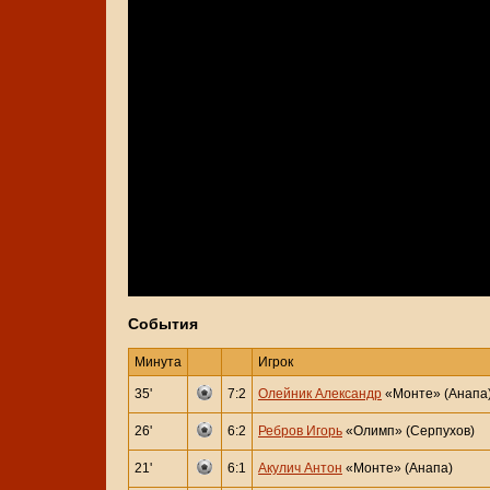
События
Минута
Игрок
35'
7:2
Олейник Александр
«Монте» (Анапа
26'
6:2
Ребров Игорь
«Олимп» (Серпухов)
21'
6:1
Акулич Антон
«Монте» (Анапа)