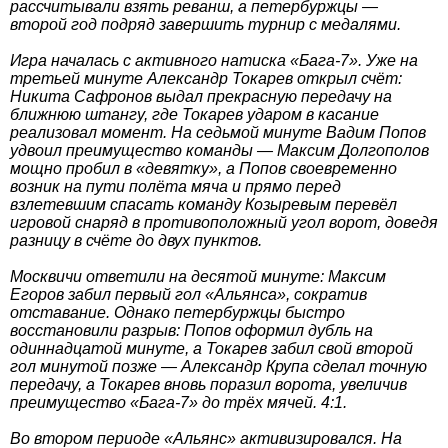
рассчитывали взять реванш, а петербуржцы —
второй год подряд завершить турнир с медалями.
Игра началась с активного натиска «Бага-7». Уже на
третьей минуте Александр Токарев открыл счёт:
Никита Сафронов выдал прекрасную передачу на
ближнюю штангу, где Токарев ударом в касание
реализовал момент. На седьмой минуте Вадим Попов
удвоил преимущество команды — Максим Долгополов
мощно пробил в «девятку», а Попов своевременно
возник на пути полёта мяча и прямо перед
взлетевшим спасать команду Козыревым перевёл
игровой снаряд в противоположный угол ворот, доведя
разницу в счёте до двух пунктов.
Москвичи ответили на десятой минуте: Максим
Егоров забил первый гол «Альянса», сократив
отставание. Однако петербуржцы быстро
восстановили разрыв: Попов оформил дубль на
одиннадцатой минуте, а Токарев забил свой второй
гол минутой позже — Александр Крупа сделал точную
передачу, а Токарев вновь поразил ворота, увеличив
преимущество «Бага-7» до трёх мячей. 4:1.
Во втором периоде «Альянс» активизировался. На