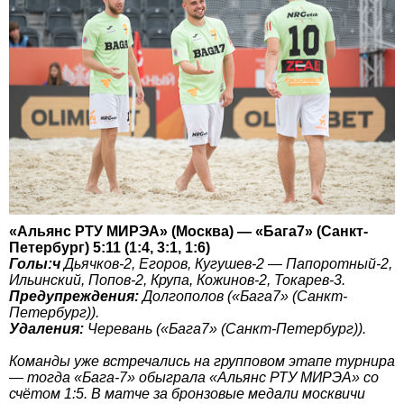
«Альянс РТУ МИРЭА» (Москва) — «Бага7» (Санкт-
Петербург) 5:11 (1:4, 3:1, 1:6)
Голы:ч
Дьячков-2, Егоров, Кугушев-2 — Папоротный-2,
Ильинский, Попов-2, Крупа, Кожинов-2, Токарев-3.
Предупреждения:
Долгополов («Бага7» (Санкт-
Петербург)).
Удаления:
Черевань («Бага7» (Санкт-Петербург)).
Команды уже встречались на групповом этапе турнира
— тогда «Бага-7» обыграла «Альянс РТУ МИРЭА» со
счётом 1:5. В матче за бронзовые медали москвичи