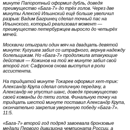
минуте Папоротный оформил дубль, доведя
преимущество «Бага-7» до трёх голов. Через две
минуты Алексей Ильинский ещё больше увеличил
разрыв: Вадим Багринец сделал точный пас на
Ильинского, который реализовал момент —
преимущество петербуржцев выросло до четырёх
мячей.
Москвичи отыграли один мяч на двадцать девятой
минуте: Кугушев забил со штрафного, вернув надежду
болельщикам. Но «Бага-7» продолжила атакующие
действия — Кожинов на той же минуте забил свой
второй гол: Сафронов снова выступил в роли
ассистента.
На тридцатой минуте Токарев оформил хет-трик:
Александр Крупа сделал отличную передачу, а
Александр не упустил шанс, доведя преимущество
своей команды до пяти голов. Финальную точку на
тридцать шестой минуте поставил Александр Крупа,
окончательно закрепив уверенную победу «Бага-7».
11:5.
«Бага-7» второй год подряд завоевала бронзовые
медали Первого дивизиона чемпионата России, а