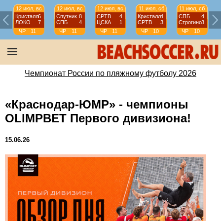
12 июл, вс
12 июл, вс
12 июл, вс
11 июл, сб
11 июл, сб
Кристалл
6
Спутник
8
СРТВ
4
Кристалл
4
СПБ
4
ЛОКО
7
СПБ
4
ЦСКА
1
СРТВ
3
Строгино
3
ЧР
11
ЧР
11
ЧР
11
ЧР
10
ЧР
10
тур
тур
тур
тур
тур
Чемпионат России по пляжному футболу 2026
«Краснодар-ЮМР» - чемпионы
OLIMPBET Первого дивизиона!
15.06.26