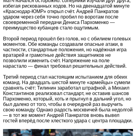
Матч начался осторожно: соперники изучали друг друга,
избегая рискованных ходов. Но на двенадцатой минуте
«Краснодар-ЮМР» открыл счёт. Андрей Панкратов
ударом через себя точно пробил по воротам после
своевременной передачи Дениса Пархоменко —
преимущество кубанцев стало ощутимым.
Второй период прошёл без голов, но с обилием голевых
моментов. Обе команды создавали опасные атаки, в
частности, стандартные положения, но надёжная игра
вратарей и грамотные действия защитников не
позволили изменить счёт. Напряжение на поле
нарастало — финал требовал решительных действий.
Третий период стал настоящим испытанием для обеих
команд. На двадцать шестой минуте «армейцы» сумели
сравнять счёт: Тилинин заработал штрафной, а Михаил
Константинов реализовал стандарт, не оставив шансов
Пархоменко, который, хоть и прыгнул в дальний угол, но
был далеко от того, чтобы в очередной раз выручить
свою команду. Однако радость москвичей была недолгой
— в тот же момент Андрей Панкратов вновь вывел
гостей вперёд после хлесткого удара с центра площадки.