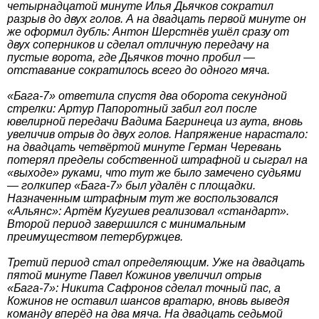
четырнадцатой минуте Илья Дьячков сократил
разрыв до двух голов. А на двадцать первой минуте он
же оформил дубль: Антон Шерстнёв ушёл сразу от
двух соперников и сделал отличную передачу на
пустые ворота, где Дьячков точно пробил —
отставание сократилось всего до одного мяча.
«Бага-7» ответила спустя два оборота секундной
стрелки: Артур Папоротный забил гол после
ювелирной передачи Вадима Багринеца из аута, вновь
увеличив отрыв до двух голов. Напряжение нарастало:
на двадцать четвёртой минуте Герман Черевань
потерял пределы собственной штрафной и сыграл на
«выходе» руками, что тут же было замечено судьями
— голкипер «Бага-7» был удалён с площадки.
Назначенным штрафным тут же воспользовался
«Альянс»: Артём Кугушев реализовал «стандарт».
Второй период завершился с минимальным
преимуществом петербуржцев.
Третий период стал определяющим. Уже на двадцать
пятой минуте Павел Кожинов увеличил отрыв
«Бага-7»: Никита Сафронов сделал точный пас, а
Кожинов не оставил шансов вратарю, вновь выведя
команду вперёд на два мяча. На двадцать седьмой