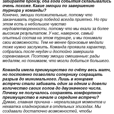
забираете бронзу, оба года события складывались
очень похоже. Какие эмоции по завершению
турнира у команды?
Конечно, эмоции положительные, потому что
заканчивать турнир победой всегда приятно. Но при
этом есть и небольшое чувство
неудовлетворенности, потому что мы ехали за более
высоким результатом. У нас, наверное, самый
опытный состав на этом турнире, и мы понимали
свои возможности. Тем не менее бронзовые медали
тоже нужно заслужить. Команда проявила характер,
собралась после неудач и достойно завершила
соревнования. Поэтому эмоции смешанные: рады
медалям, но понимаем, что могли добиться большего.
Команда имела преимущество по счёту весь матч,
но постоянно позволяли сопернику сокращать
разрыв до минимального. Лишь в концовке
встречи стали забивать один за одним и довели
количество своих голов до двузначного числа.
Почему не получалось сохранять комфортное
преимущество в начале и середине встречи?
Думаю, главная причина – нереализация моментов и
нехватка хладнокровия в отдельных эпизодах. Мы
создавали достаточно возможностей, чтобы