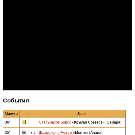
События
Минута
Игрок
36'
Стальмахов Борис
«Крылья Советов» (Самара)
35'
8:2
Шахмельян Рустам
«Монте» (Анапа)