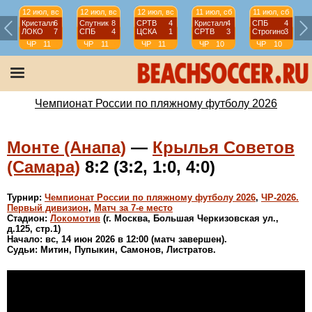
12 июл, вс
12 июл, вс
12 июл, вс
11 июл, сб
11 июл, сб
Кристалл
6
Спутник
8
СРТВ
4
Кристалл
4
СПБ
4
ЛОКО
7
СПБ
4
ЦСКА
1
СРТВ
3
Строгино
3
ЧР
11
ЧР
11
ЧР
11
ЧР
10
ЧР
10
тур
тур
тур
тур
тур
Чемпионат России по пляжному футболу 2026
Монте (Анапа)
—
Крылья Советов
(Самара)
8:2 (3:2, 1:0, 4:0)
Турнир:
Чемпионат России по пляжному футболу 2026
,
ЧР-2026.
Первый дивизион
,
Матч за 7-е место
Стадион:
Локомотив
(г. Москва, Большая Черкизовская ул.,
д.125, стр.1)
Начало: вс, 14 июн 2026 в 12:00 (матч завершен).
Судьи: Митин, Пупыкин, Самонов, Листратов.