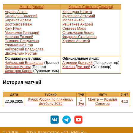
Монте (Анапа)
Крылья Советов (Самара)
Акулич Антон
Карандин Никита
Баландин Валерий
Кудряшов Артемий
Баранов Артем
Молев Антон
Востриков Иван
Решетнев Андрей
Крук Илья
Сергеев Марк
Мовламов Геннадий
Стальмахов Борис
Нозиков Евгений
Федорив Станислав
Тимонин Владислав
Храмов Алексей
Удовиченко Егор
Чайковский Владислав
Шахмельян Рустам
Официальные лица:
Официальные лица:
Чайковский Владислав
(Тренер)
Андреев Дмитрий
(Ген. директор)
Черезов Артем
(Тренер)
Хохлов Дмитрий
(Гл. тренер)
Хачатрян Карен
(Руководитель)
История матчей
дата
турнир
тур
матч
счёт
Кубок России по пляжному
1
Монте — Крылья
22.09.2025
4:12
футболу 2025
Тур
Советов
© 2009 — 2026 Агентство «CUPPER»