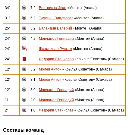
34'
7:2
Востриков Иван
«Монте» (Анапа)
31'
6:2
Тимонин Владислав
«Монте» (Анапа)
25'
5:2
Баландин Валерий
«Монте» (Анапа)
24'
4:2
Мовламов Геннадий
«Монте» (Анапа)
24'
Шахмельян Рустам
«Монте» (Анапа)
24'
Федорив Станислав
«Крылья Советов» (Самара)
12'
3:2
Молев Антон
«Крылья Советов» (Самара)
12'
3:1
Молев Антон
«Крылья Советов» (Самара)
12'
3:0
Мовламов Геннадий
«Монте» (Анапа)
11'
2:0
Мовламов Геннадий
«Монте» (Анапа)
2'
1:0
Федорив Станислав
«Крылья Советов» (Самара)
Составы команд