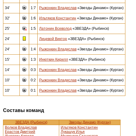
34'
1:7
Рыжонкин Владислав
«Звезды Динамо» (Курган)
32'
1:6
Ильтяков Константин
«Звезды Динамо» (Курган)
25'
1:5
Латонин Всеволод
«ЗВЕЗДА» (Рыбинск)
24'
Лицевой Виктор
«ЗВЕЗДА» (Рыбинск)
24'
1:4
Рыжонкин Владислав
«Звезды Динамо» (Курган)
15'
1:3
Инюткин Кирилл
«ЗВЕЗДА» (Рыбинск)
14'
0:3
Рыжонкин Владислав
«Звезды Динамо» (Курган)
10'
0:2
Рыжонкин Владислав
«Звезды Динамо» (Курган)
10'
0:1
Рыжонкин Владислав
«Звезды Динамо» (Курган)
Составы команд
ЗВЕЗДА (Рыбинск)
Звезды Динамо (Курган)
Волков Владислав
Ильтяков Константин
Ерастов Дмитрий
Лукашук Илья