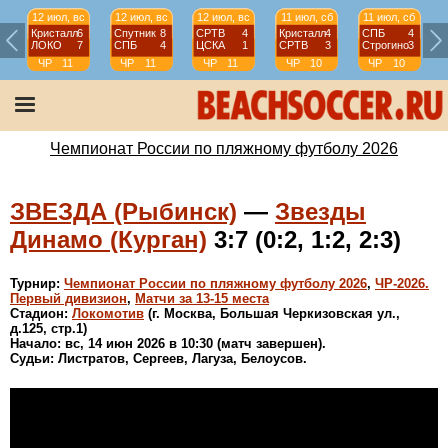
12 июл, вс
12 июл, вс
12 июл, вс
11 июл, сб
11 июл, сб
Кристалл
6
Спутник
8
СРТВ
4
Кристалл
4
СПБ
4
ЛОКО
7
СПБ
4
ЦСКА
1
СРТВ
3
Строгино
3
ЧР
11
ЧР
11
ЧР
11
ЧР
10
ЧР
10
тур
тур
тур
тур
тур
Чемпионат России по пляжному футболу 2026
ЗВЕЗДА (Рыбинск)
—
Звезды
Динамо (Курган)
3:7 (0:2, 1:2, 2:3)
Турнир:
Чемпионат России по пляжному футболу 2026
,
ЧР-2026.
Первый дивизион
,
Матчи за 13-15 места
Стадион:
Локомотив
(г. Москва, Большая Черкизовская ул.,
д.125, стр.1)
Начало: вс, 14 июн 2026 в 10:30 (матч завершен).
Судьи: Листратов, Сергеев, Лагуза, Белоусов.