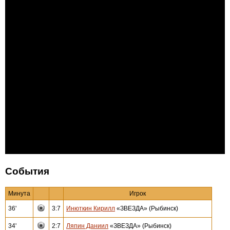
События
Минута
Игрок
36'
3:7
Инюткин Кирилл
«ЗВЕЗДА» (Рыбинск)
34'
2:7
Ляпин Даниил
«ЗВЕЗДА» (Рыбинск)