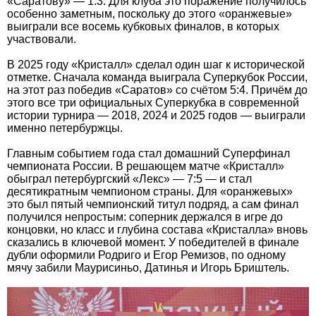
«Саратову» — 1:3. Для клуба это поражение получилось
особенно заметным, поскольку до этого «оранжевые»
выиграли все восемь кубковых финалов, в которых
участвовали.
В 2025 году «Кристалл» сделал один шаг к исторической
отметке. Сначала команда выиграла Суперкубок России,
на этот раз победив «Саратов» со счётом 5:4. Причём до
этого все три официальных Суперкубка в современной
истории турнира — 2018, 2024 и 2025 годов — выиграли
именно петербуржцы.
Главным событием года стал домашний Суперфинал
чемпионата России. В решающем матче «Кристалл»
обыграл петербургский «Лекс» — 7:5 — и стал
десятикратным чемпионом страны. Для «оранжевых»
это был пятый чемпионский титул подряд, а сам финал
получился непростым: соперник держался в игре до
концовки, но класс и глубина состава «Кристалла» вновь
сказались в ключевой момент. У победителей в финале
дубли оформили Родриго и Егор Ремизов, по одному
мячу забили Маурисиньо, Датинья и Игорь Бриштель.