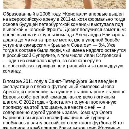
Образованный в 2006 году, «Кристалл» впервые вышел
на всероссийскую арену в 2011-м, хотя формально тогда
основа будущей петербургской команды выступала под
вывеской «Невский Фронт». Дебют получился заметным:
после выхода из группы команда Александра Елизарова
дошла до матча за третье место, где в упорной борьбе
уступила самарским «Крыльям Советов» — 3:4. Уже
тогда в составе были люди, чьи имена надолго останутся
в российской Суперлиге, в том числе Иван Островский
— один из символов клуба, за всю карьеру во
всероссийских турнирах не игравший ни за одну другую
команду.
В том же 2011 году в Санкт-Петербурге был введён в
эксплуатацию пляжно-футбольный комплекс «Нова
Арена», и появление на лучшем стационарном стадионе
Европы собственной команды выглядело логичным
шагом. С 2012 года «Кристалл» получил постоянную
прописку на этой площадке, а вместе с ней — и
совершенно другой уровень задач. Команда Олега
Баринова выиграла квалификационный турнир и
пробилась в элиту российского пляжного футбола. В тот
же период в клуб пришло бразильское трио Жоржиньо,