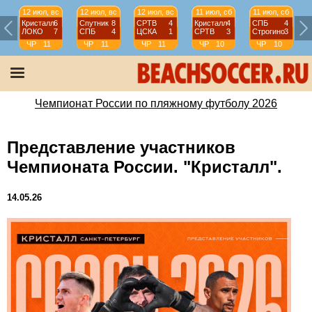
12 июл, вс
12 июл, вс
12 июл, вс
11 июл, сб
11 июл, сб
Кристалл
6
Спутник
8
СРТВ
4
Кристалл
4
СПБ
4
ЛОКО
7
СПБ
4
ЦСКА
1
СРТВ
3
Строгино
3
ЧР
11
ЧР
11
ЧР
11
ЧР
10
ЧР
10
тур
тур
тур
тур
тур
Чемпионат России по пляжному футболу 2026
Представление участников
Чемпионата России. "Кристалл".
14.05.26