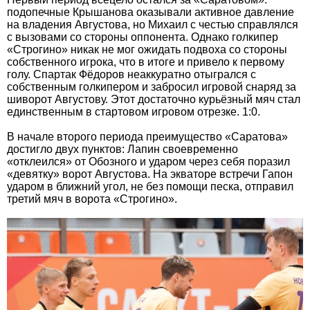
подопечные Крышанова оказывали активное давление
на владения Августова, но Михаил с честью справлялся
с вызовами со стороны оппонента. Однако голкипер
«Строгино» никак не мог ожидать подвоха со стороны
собственного игрока, что в итоге и привело к первому
голу. Спартак Фёдоров неаккуратно отыгрался с
собственным голкипером и забросил игровой снаряд за
шиворот Августову. Этот достаточно курьёзный мяч стал
единственным в стартовом игровом отрезке. 1:0.
В начале второго периода преимущество «Саратова»
достигло двух пунктов: Лапин своевременно
«отклеился» от Обозного и ударом через себя поразил
«девятку» ворот Августова. На экваторе встречи Гапон
ударом в ближний угол, не без помощи песка, отправил
третий мяч в ворота «Строгино».