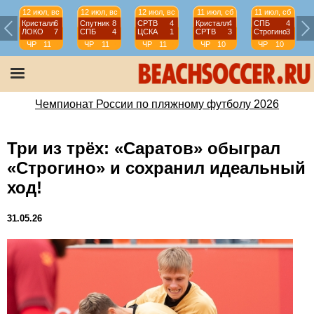
12 июл, вс
12 июл, вс
12 июл, вс
11 июл, сб
11 июл, сб
Кристалл
6
Спутник
8
СРТВ
4
Кристалл
4
СПБ
4
ЛОКО
7
СПБ
4
ЦСКА
1
СРТВ
3
Строгино
3
ЧР
11
ЧР
11
ЧР
11
ЧР
10
ЧР
10
тур
тур
тур
тур
тур
Чемпионат России по пляжному футболу 2026
Три из трёх: «Саратов» обыграл
«Строгино» и сохранил идеальный
ход!
31.05.26