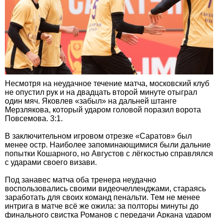
Несмотря на неудачное течение матча, московский клуб
не опустил рук и на двадцать второй минуте отыграл
один мяч. Яковлев «забыл» на дальней штанге
Мерзлякова, который ударом головой поразил ворота
Повсемова. 3:1.
В заключительном игровом отрезке «Саратов» был
менее остр. Наиболее запоминающимися были дальние
попытки Кошарного, но Августов с лёгкостью справлялся
с ударами своего визави.
Под занавес матча оба тренера неудачно
воспользовались своими видеочелленджами, стараясь
заработать для своих команд пенальти. Тем не менее
интрига в матче всё же ожила: за полторы минуты до
финального свистка Романов с передачи Аркана ударом