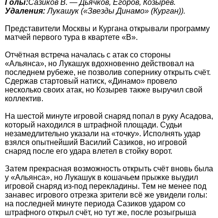
Голы:
Сазиков В. — Дьячков, Егоров, Козырев.
Удаления:
Лукашук («Звезды Динамо» (Курган)).
Представители Москвы и Кургана открывали программу
матчей первого тура в квартете «В».
Отчётная встреча началась с атак со стороны
«Альянса», но Лукашук вдохновенно действовал на
последнем рубеже, не позволив сопернику открыть счёт.
Сдержав стартовый натиск, «Динамо» провело
несколько своих атак, но Козырев также выручил свой
коллектив.
На шестой минуте игровой снаряд попал в руку Асадова,
который находился в штрафной площади. Судьи
незамедлительно указали на «точку». Исполнять удар
взялся опытнейший Василий Сазиков, но игровой
снаряд после его удара влетел в стойку ворот.
Затем прекрасная возможность открыть счёт вновь была
у «Альянса», но Лукашук в кошачьем прыжке выудил
игровой снаряд из-под перекладины. Тем не менее под
занавес игрового отрезка зрители всё же увидели голы:
на последней минуте периода Сазиков ударом со
штрафного открыл счёт, но тут же, после розыгрыша