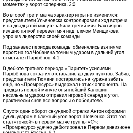
моментах у ворот соперника. 2:0.
Во второй трети матча характер игры не изменился:
представители Ульяновска контролировали ход встречи
и на двадцатой минуте забили третий мяч. Бахтияров
изящно пяткой перевёл мяч над плечом Менщикова,
упрочив лидерство своей команды.
Под занавес периода команды обменялись взятиями
ворот: на гол Чобаняна точным ударом в дальний угол
отметился Парфёнов. 4:1.
В дебюте третьего периода «Паритет» усилиями
Парфёнова сократил отставание до двух пунктов. Забив,
представители Тюмени постарались на кураже забить
ещё, но «Промресурс» выдержал натиск оппонента. На
тридцать первой минуте опытнейший Калошин
несильным ударом отправил игровой снаряд в угол,
практически сняв все вопросы о победителе.
Спустя один оборот секундной стрелки Антон оформил
дубль ударом в ближний угол ворот Шевченко. Этот гол
стал «точкой» в первом матче группы «С»:
«Промресурс» удачно дебютировал в Первом дивизионе
чемпионата России. 6:2.