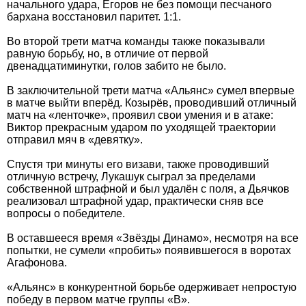
начального удара, Егоров не без помощи песчаного
бархана восстановил паритет. 1:1.
Во второй трети матча команды также показывали
равную борьбу, но, в отличие от первой
двенадцатиминутки, голов забито не было.
В заключительной трети матча «Альянс» сумел впервые
в матче выйти вперёд. Козырёв, проводивший отличный
матч на «ленточке», проявил свои умения и в атаке:
Виктор прекрасным ударом по уходящей траектории
отправил мяч в «девятку».
Спустя три минуты его визави, также проводивший
отличную встречу, Лукашук сыграл за пределами
собственной штрафной и был удалён с поля, а Дьячков
реализовал штрафной удар, практически сняв все
вопросы о победителе.
В оставшееся время «Звёзды Динамо», несмотря на все
попытки, не сумели «пробить» появившегося в воротах
Агафонова.
«Альянс» в конкурентной борьбе одерживает непростую
победу в первом матче группы «В».