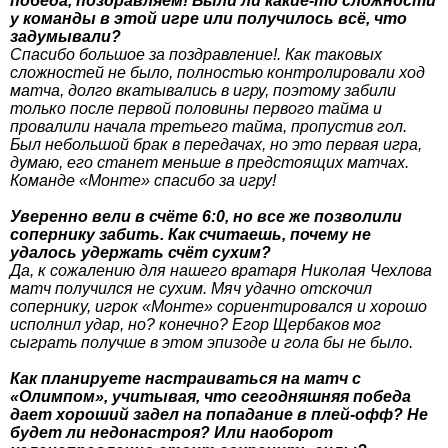
победа, поздравляем! Были ли какие-то сложности
у команды в этой игре или получилось всё, что
задумывали?
Спасибо большое за поздравление!. Как таковых
сложностей не было, полностью контролировали ход
матча, долго вкатывались в игру, поэтому забили
только после первой половины первого тайма и
провалили начала третьего тайма, пропустив гол.
Был небольшой брак в передачах, но это первая игра,
думаю, его станет меньше в предстоящих матчах.
Команде «Монте» спасибо за игру!
Уверенно вели в счёте 6:0, но все же позволили
сопернику забить. Как считаешь, почему не
удалось удержать счёт сухим?
Да, к сожалению для нашего вратаря Николая Чехлова
матч получился не сухим. Мяч удачно отскочил
сопернику, игрок «Монте» сориентировался и хорошо
исполнил удар, но? конечно? Егор Щербаков мог
сыграть получше в этом эпизоде и гола бы не было.
Как планируете настраиваться на матч с
«Олимпом», учитывая, что сегодняшняя победа
дает хороший задел на попадание в плей-офф? Не
будет ли недонастроя? Или наоборот