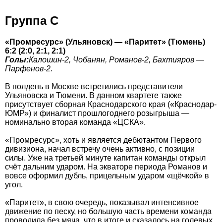
Группа С
«Промресурс» (Ульяновск) — «Паритет» (Тюмень)
6:2 (2:0, 2:1, 2:1)
Голы:
Калошин-2, Чобанян, Романов-2, Бахтияров —
Парфенов-2.
В полдень в Москве встретились представители
Ульяновска и Тюмени. В данном квартете также
присутствует сборная Краснодарского края («Краснодар-
ЮМР») и финалист прошлогоднего розыгрыша —
номинально вторая команда «ЦСКА».
«Промресурс», хоть и является дебютантом Первого
дивизиона, начал встречу очень активно, с позиции
силы. Уже на третьей минуте капитан команды открыл
счёт дальним ударом. На экваторе периода Романов и
вовсе оформил дубль, прицельным ударом «щёчкой» в
угол.
«Паритет», в свою очередь, показывал интенсивное
движение по песку, но большую часть времени команда
проводила без мяча, что в итоге и сказалось на голевых