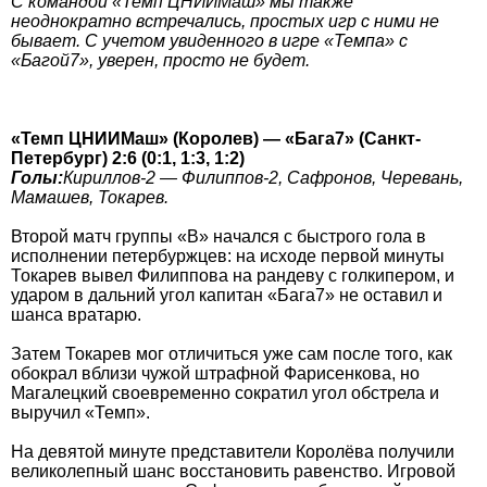
С командой «Темп ЦНИИМаш» мы также
неоднократно встречались, простых игр с ними не
бывает. С учетом увиденного в игре «Темпа» с
«Багой7», уверен, просто не будет.
«Темп ЦНИИМаш» (Королев) — «Бага7» (Санкт-
Петербург) 2:6 (0:1, 1:3, 1:2)
Голы:
Кириллов-2 — Филиппов-2, Сафронов, Черевань,
Мамашев, Токарев.
Второй матч группы «В» начался с быстрого гола в
исполнении петербуржцев: на исходе первой минуты
Токарев вывел Филиппова на рандеву с голкипером, и
ударом в дальний угол капитан «Бага7» не оставил и
шанса вратарю.
Затем Токарев мог отличиться уже сам после того, как
обокрал вблизи чужой штрафной Фарисенкова, но
Магалецкий своевременно сократил угол обстрела и
выручил «Темп».
На девятой минуте представители Королёва получили
великолепный шанс восстановить равенство. Игровой