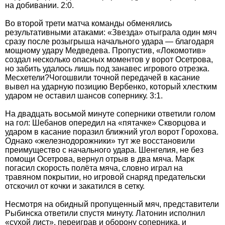
на добивании. 2:0.
Во второй трети матча команды обменялись
результативными атаками: «Звезда» отыграла один мяч
сразу после розыгрыша начального удара — благодаря
мощному удару Медведева. Пропустив, «Локомотив»
создал несколько опасных моментов у ворот Осетрова,
но забить удалось лишь под занавес игрового отрезка.
Месхетели?Чогошвили точной передачей в касание
вывел на ударную позицию Вербенко, который хлестким
ударом не оставил шансов сопернику. 3:1.
На двадцать восьмой минуте соперники ответили голом
на гол: Шебанов опередил на «пятачке» Скворцова и
ударом в касание поразил ближний угол ворот Горохова.
Однако «железнодорожники» тут же восстановили
преимущество с начального удара. Шенгелия, не без
помощи Осетрова, вернул отрыв в два мяча. Марк
погасил скорость полёта мяча, словно играл на
травяном покрытии, но игровой снаряд предательски
отскочил от кочки и закатился в сетку.
Несмотря на обидный пропущенный мяч, представители
Рыбинска ответили спустя минуту. Латонин исполнил
«сухой лист», переиграв и оборону соперника, и