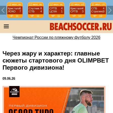
12 июл, вс
12 июл, вс
12 июл, вс
11 июл, сб
11 июл, сб
Кристалл
6
Спутник
8
СРТВ
4
Кристалл
4
СПБ
4
ЛОКО
7
СПБ
4
ЦСКА
1
СРТВ
3
Строгино
3
ЧР
11
ЧР
11
ЧР
11
ЧР
10
ЧР
10
тур
тур
тур
тур
тур
Чемпионат России по пляжному футболу 2026
Через жару и характер: главные
сюжеты стартового дня OLIMPBET
Первого дивизиона!
09.06.26