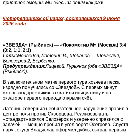
приятнее эмоции. Мы здесь за этим как раз!
Фоторепортаж об играх, состоявшихся 9 июня
2026 года
«ЗВЕЗДА» (Рыбинск) — «Локомотив М» (Москва) 3:4
(0:2, 1:1, 2:1)
Голы:
Медведев, Латонин В., Шебанов — Шенгелия,
Белозеров-2, Вербенко.
Предупреждения:
Лицевой, Гурьянов (оба «ЗВЕЗДА»
(Рыбинск)).
В заключительном матче первого тура хозяева песка
изрядно помучились со «Звездой». С первых минут
«железнодорожники» захватили инициативу и на
экваторе первого периода открыли счёт.
Латонин совершил необязательное нарушение правил в
центре поля против Скворцова. Реализовывать
«стандарт» взялся Белозёров и уверенно справился с
задачей — мощно пробил в угол ворот Осетрова. Спустя
пару секунд Владислав оформил дубль, сыграв первым