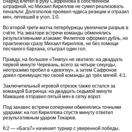
снаряд влетел в руку Сафронова в собственной
штрафной, но Михаил Кириллов не сумел реализовать
пенальти: Долгополов проявил чудеса реакции и отразил
мяч, летевший в угол. 1:0.
Во второй трети матча петербуржцы увеличили разрыв в
счёте. На экваторе встречи команды обменялись
результативными атаками: Филиппов оформил дубль, но
практически сразу Михаил Кириллов, не без помощи
песчаного бархана, отыграл один гол.
Правда, на большее «Темпу» не хватило: на двадцать
первой минуте Черевань, всего за четыре секунды,
неотразимо пробил в «девятку», а затем Сафронов
довёл преимущество своей команды до трёх мячей. 4:1.
Заключительный игровой отрезок также остался за
командой Багринца: на двадцать седьмой минуте
Мамашев отправил пятый мяч в сетку ворот.
Под занавес встречи соперники обменялись точными
ударами: на гол Кириллова спустя минуту ответил
результативным ударом Токарев.
6:2 — «Бага7» начинает турнир с уверенной победы.