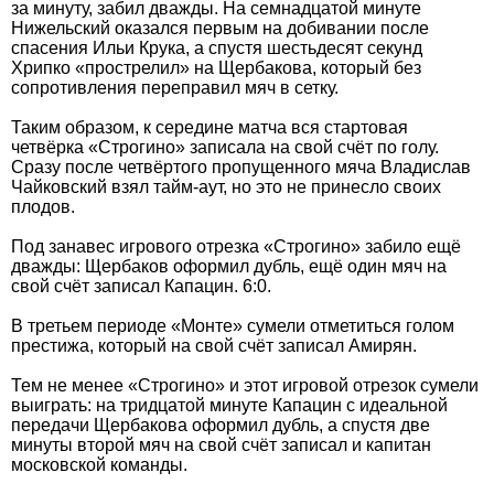
за минуту, забил дважды. На семнадцатой минуте
Нижельский оказался первым на добивании после
спасения Ильи Крука, а спустя шестьдесят секунд
Хрипко «прострелил» на Щербакова, который без
сопротивления переправил мяч в сетку.
Таким образом, к середине матча вся стартовая
четвёрка «Строгино» записала на свой счёт по голу.
Сразу после четвёртого пропущенного мяча Владислав
Чайковский взял тайм-аут, но это не принесло своих
плодов.
Под занавес игрового отрезка «Строгино» забило ещё
дважды: Щербаков оформил дубль, ещё один мяч на
свой счёт записал Капацин. 6:0.
В третьем периоде «Монте» сумели отметиться голом
престижа, который на свой счёт записал Амирян.
Тем не менее «Строгино» и этот игровой отрезок сумели
выиграть: на тридцатой минуте Капацин с идеальной
передачи Щербакова оформил дубль, а спустя две
минуты второй мяч на свой счёт записал и капитан
московской команды.