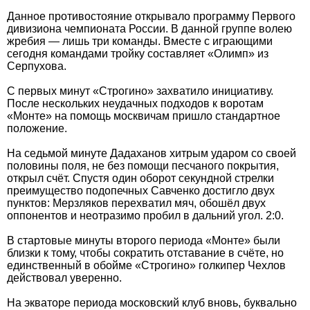
Данное противостояние открывало программу Первого
дивизиона чемпионата России. В данной группе волею
жребия — лишь три команды. Вместе с играющими
сегодня командами тройку составляет «Олимп» из
Серпухова.
С первых минут «Строгино» захватило инициативу.
После нескольких неудачных подходов к воротам
«Монте» на помощь москвичам пришло стандартное
положение.
На седьмой минуте Дадаханов хитрым ударом со своей
половины поля, не без помощи песчаного покрытия,
открыл счёт. Спустя один оборот секундной стрелки
преимущество подопечных Савченко достигло двух
пунктов: Мерзляков перехватил мяч, обошёл двух
оппонентов и неотразимо пробил в дальний угол. 2:0.
В стартовые минуты второго периода «Монте» были
близки к тому, чтобы сократить отставание в счёте, но
единственный в обойме «Строгино» голкипер Чехлов
действовал уверенно.
На экваторе периода московский клуб вновь, буквально