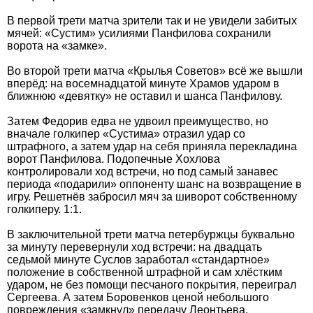
В первой трети матча зрители так и не увидели забитых
мячей: «Сустим» усилиями Панфилова сохранили
ворота на «замке».
Во второй трети матча «Крылья Советов» всё же вышли
вперёд: на восемнадцатой минуте Храмов ударом в
ближнюю «девятку» не оставил и шанса Панфилову.
Затем Федорив едва не удвоил преимущество, но
вначале голкипер «Сустима» отразил удар со
штрафного, а затем удар на себя приняла перекладина
ворот Панфилова. Подопечные Хохлова
контролировали ход встречи, но под самый занавес
периода «подарили» оппоненту шанс на возвращение в
игру. Решетнёв забросил мяч за шиворот собственному
голкиперу. 1:1.
В заключительной трети матча петербуржцы буквально
за минуту перевернули ход встречи: на двадцать
седьмой минуте Суслов заработал «стандартное»
положение в собственной штрафной и сам хлёстким
ударом, не без помощи песчаного покрытия, переиграл
Сергеева. А затем Боровенков ценой небольшого
повреждения «замкнул» передачу Леонтьева.