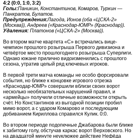
4:2 (0:0, 1:0, 3:2)
Голы:
Паникин, Константинов, Комаров, Туркин —
Панкратов, Булатов.
Предупреждения:
Лагода, Ионов (оба «ЦСКА-2»
(Москва)), Андреев («Краснодар-ЮМР» (Краснодар)).
Удаления:
Платонов («ЦСКА-2» (Москва)).
Во втором матче квартета «С» встречались вице-
чемпион прошлого розыгрыша Первого дивизиона и
четвёртое место прошлогоднего розыгрыша Суперлиги.
Однако южане прилично видоизменились с прошлого
сезона, утратив целый ряд ключевых игроков.
В первой трети матча команды не особо форсировали
события, но ближе к концовке игрового отрезка
«Краснодар-ЮМР» совершили вблизи своих ворот
несколько необязательных нарушений правил, и
«армейцы» получили отличные возможности открыть
счёт. Но Константинов из выгодной позиции пробил
мимо ворот, а с ударом Комарово и последующим
добиванием Кириллова справился Кулик. 0:0.
Во втором периоде подопечные Джабарова были ближе
к забитому голу, обстучав каркас ворот Верховского. Но
на двадцатой минуте неуклюжее действие Нефёда