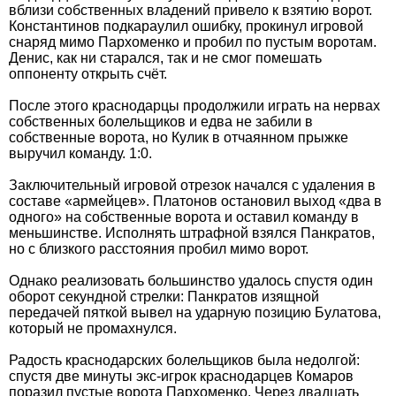
вблизи собственных владений привело к взятию ворот.
Константинов подкараулил ошибку, прокинул игровой
снаряд мимо Пархоменко и пробил по пустым воротам.
Денис, как ни старался, так и не смог помешать
оппоненту открыть счёт.
После этого краснодарцы продолжили играть на нервах
собственных болельщиков и едва не забили в
собственные ворота, но Кулик в отчаянном прыжке
выручил команду. 1:0.
Заключительный игровой отрезок начался с удаления в
составе «армейцев». Платонов остановил выход «два в
одного» на собственные ворота и оставил команду в
меньшинстве. Исполнять штрафной взялся Панкратов,
но с близкого расстояния пробил мимо ворот.
Однако реализовать большинство удалось спустя один
оборот секундной стрелки: Панкратов изящной
передачей пяткой вывел на ударную позицию Булатова,
который не промахнулся.
Радость краснодарских болельщиков была недолгой:
спустя две минуты экс-игрок краснодарцев Комаров
поразил пустые ворота Пархоменко. Через двадцать