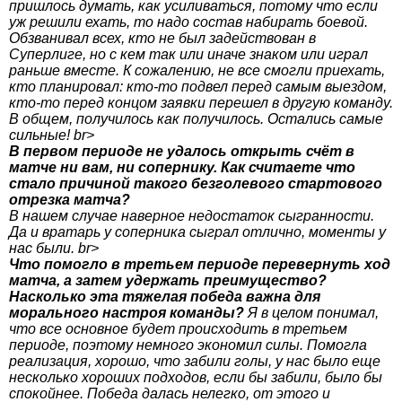
пришлось думать, как усиливаться, потому что если
уж решили ехать, то надо состав набирать боевой.
Обзванивал всех, кто не был задействован в
Суперлиге, но с кем так или иначе знаком или играл
раньше вместе. К сожалению, не все смогли приехать,
кто планировал: кто-то подвел перед самым выездом,
кто-то перед концом заявки перешел в другую команду.
В общем, получилось как получилось. Остались самые
сильные! br>
В первом периоде не удалось открыть счёт в
матче ни вам, ни сопернику. Как считаете что
стало причиной такого безголевого стартового
отрезка матча?
В нашем случае наверное недостаток сыгранности.
Да и вратарь у соперника сыграл отлично, моменты у
нас были. br>
Что помогло в третьем периоде перевернуть ход
матча, а затем удержать преимущество?
Насколько эта тяжелая победа важна для
морального настроя команды?
Я в целом понимал,
что все основное будет происходить в третьем
периоде, поэтому немного экономил силы. Помогла
реализация, хорошо, что забили голы, у нас было еще
несколько хороших подходов, если бы забили, было бы
спокойнее. Победа далась нелегко, от этого и