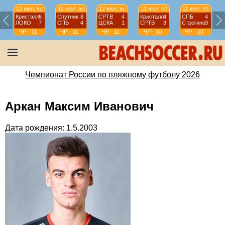
12 июл, вс
12 июл, вс
12 июл, вс
11 июл, сб
11 июл, сб
Кристалл
6
Спутник
8
СРТВ
4
Кристалл
4
СПБ
4
ЛОКО
7
СПБ
4
ЦСКА
1
СРТВ
3
Строгино
3
ЧР
11
ЧР
11
ЧР
11
ЧР
10
ЧР
10
тур
тур
тур
тур
тур
Чемпионат России по пляжному футболу 2026
Аркан Максим Иванович
Дата рождения: 1.5.2003