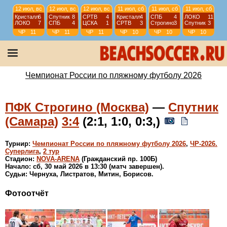
12 июл, вс
12 июл, вс
12 июл, вс
11 июл, сб
11 июл, сб
11 июл, сб
Кристалл
6
Спутник
8
СРТВ
4
Кристалл
4
СПБ
4
ЛОКО
11
ЛОКО
7
СПБ
4
ЦСКА
1
СРТВ
3
Строгино
3
Спутник
3
ЧР
11
ЧР
11
ЧР
11
ЧР
10
ЧР
10
ЧР
10
тур
тур
тур
тур
тур
тур
10 июл, пт
10 июл, пт
10 июл, пт
09 июл, чт
Спутник
1
СПБ
2
ЦСКА
7
Строгино
0
Кристалл
9
СРТВ
2
Строгино
1
Кристалл
1
ЧР
9 тур
ЧР
9 тур
ЧР
9 тур
ЧР
8 тур
Чемпионат России по пляжному футболу 2026
ПФК Строгино (Москва)
—
Спутник
(Самара)
3:4
(2:1, 1:0, 0:3,)
Турнир:
Чемпионат России по пляжному футболу 2026
,
ЧР-2026.
Суперлига
,
2 тур
Стадион:
NOVA-ARENA
(Гражданский пр. 100Б)
Начало: сб, 30 май 2026 в 13:30 (матч завершен).
Судьи: Чернуха, Листратов, Митин, Борисов.
Фотоотчёт