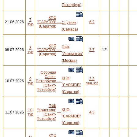
Петербург)
КПФ
7
21.06.2026
"САРАТОВ"
—
6:2
Спутник
тур
(Саратов)
(Самара)
КПФ
ПФК
8
09.07.2026
"САРАТОВ"
—
3:7
12'
тур
"Локомотив"
(Саратов)
(Москва)
Сборная
Санкт-
КПФ
9
2:2
10.07.2026
Петербурга
—
тур
пен.3:2
"САРАТОВ"
(Санкт-
Петербург)
(Саратов)
ПФК
КПФ
10
"Кристалл"
11.07.2026
—
4:3
тур
(Санкт-
"САРАТОВ"
Петербург)
(Саратов)
КПФ