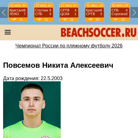
12 июл, вс
12 июл, вс
12 июл, вс
11 июл, сб
11 июл, сб
Кристалл
6
Спутник
8
СРТВ
4
Кристалл
4
СПБ
4
ЛОКО
7
СПБ
4
ЦСКА
1
СРТВ
3
Строгино
3
ЧР
11
ЧР
11
ЧР
11
ЧР
10
ЧР
10
тур
тур
тур
тур
тур
Чемпионат России по пляжному футболу 2026
Повсемов Никита Алексеевич
Дата рождения: 22.5.2003