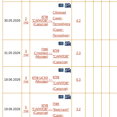
Сборная
КПФ
Санкт-
2
30.05.2026
"САРАТОВ"
—
4:2
тур
Петербурга
(Саратов)
(Санкт-
Петербург)
ПФК
КПФ
3
31.05.2026
Строгино
—
2:3
тур
"САРАТОВ"
(Москва)
(Саратов)
КПФ
4
КПФ ЦСКА
18.06.2026
—
6:3
тур
(Москва)
"САРАТОВ"
(Саратов)
ПФК
КПФ
5
19.06.2026
"САРАТОВ"
—
3:2
"Кристалл"
тур
(Саратов)
(Санкт-