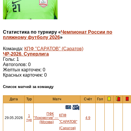
Статистика по турниру «
Чемпионат России по
пляжному футболу 2026
»
Команда:
КПФ "САРАТОВ" (Саратов)
ЧР-2026. Суперлига
Голы: 1
Автоголов: 0
Желтых карточек: 0
Красных карточек: 0
Cписок матчей за команду
Дата
Тур
Матч
Счёт
Гол
ПФК
КПФ
1
29.05.2026
"Локомотив"
—
4:9
тур
"САРАТОВ"
(Москва)
(Саратов)