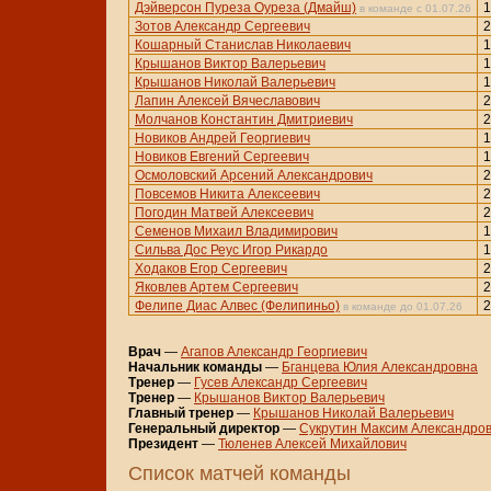
Дэйверсон Пуреза Оуреза (Дмайш)
1
в команде с 01.07.26
Зотов Александр Сергеевич
2
Кошарный Станислав Николаевич
1
Крышанов Виктор Валерьевич
1
Крышанов Николай Валерьевич
1
Лапин Алексей Вячеславович
2
Молчанов Константин Дмитриевич
2
Новиков Андрей Георгиевич
1
Новиков Евгений Сергеевич
1
Осмоловский Арсений Александрович
2
Повсемов Никита Алексеевич
2
Погодин Матвей Алексеевич
2
Семенов Михаил Владимирович
1
Сильва Дос Реус Игор Рикардо
1
Ходаков Егор Сергеевич
2
Яковлев Артем Сергеевич
2
Фелипе Диас Алвес (Фелипиньо)
2
в команде до 01.07.26
Врач
—
Агапов Александр Георгиевич
Начальник команды
—
Бганцева Юлия Александровна
Тренер
—
Гусев Александр Сергеевич
Тренер
—
Крышанов Виктор Валерьевич
Главный тренер
—
Крышанов Николай Валерьевич
Генеральный директор
—
Сукрутин Максим Александро
Президент
—
Тюленев Алексей Михайлович
Cписок матчей команды