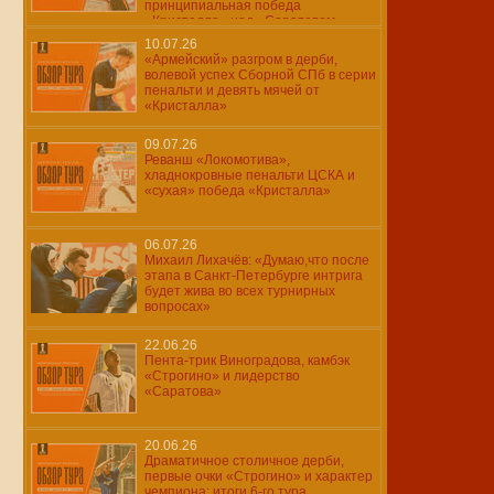
принципиальная победа
«Кристалла» над «Саратовом»
10.07.26
«Армейский» разгром в дерби,
волевой успех Сборной СПб в серии
пенальти и девять мячей от
«Кристалла»
09.07.26
Реванш «Локомотива»,
хладнокровные пенальти ЦСКА и
«сухая» победа «Кристалла»
06.07.26
Михаил Лихачёв: «Думаю,что после
этапа в Санкт-Петербурге интрига
будет жива во всех турнирных
вопросах»
22.06.26
Пента-трик Виноградова, камбэк
«Строгино» и лидерство
«Саратова»
20.06.26
Драматичное столичное дерби,
первые очки «Строгино» и характер
чемпиона: итоги 6-го тура