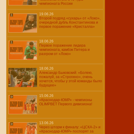
чемпионата России
19.06.26
Второй подряд «сухарь» от «Локо»,
очередной дубль Константинова и
первое поражение «Кристалла»
18.06.26
Первое поражение лидера
чемпионата, камбэк Питера и
разгром от «Локо»
18.06.26
Александр Быковский: «Болею,
пожалуй, за «Строгино», очень
хочется, чтобы у этой команды было
будущее»
15.06.26
«Краснодар-ЮМР» - чемпионы
OLIMPBET Первого дивизиона!
13.06.26
Через шторм к финалу: «ЦСКА-2» и
«Краснодар-ЮМР» поспорят за