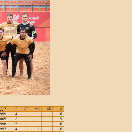
Д.Р.
Г
АГ
ЖК
КК
И
999
4
8
005
3
9
996
5
8
997
4
1
10