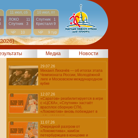
б
11 июл, сб
10 июл, пт
4
ЛОКО
11
Спутник
1
3
Спутник
3
Кристалл
9
ЧР
10
ЧР
9 тур
тур
 2026)
результаты
Медиа
Новости
29.07.26
Михаил Лихачёв — об итогах этапа
Чемпионата России, Молодёжной
лиге и Московском международном
кубке
12.07.26
«Саратов» реабилитируется в игре
с «ЦСКА», «Спутник» застаёт
врасплох сборную СПб,
«Локомотив» вновь побеждает в
«эль-классико»
11.07.26
Очередной разгром от
«Локомотива», камбэк
петербуржцев в концовке и