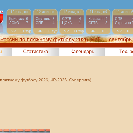
12 июл, вс
12 июл, вс
12 июл, вс
11 июл, сб
11 июл, с
Кристалл
6
Спутник
8
СРТВ
4
Кристалл
4
СПБ
ЛОКО
7
СПБ
4
ЦСКА
1
СРТВ
3
Строгино
ЧР
11 тур
ЧР
11 тур
ЧР
11 тур
ЧР
10
ЧР
10
тур
тур
России по пляжному футболу 2026
(май — сентябрь
ы
Статистика
Календарь
Тех. 
 пляжному футболу 2026
,
ЧР-2026. Суперлига
)