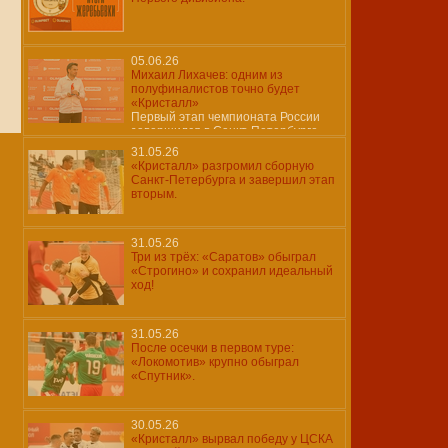
05.06.26
Михаил Лихачев: одним из
полуфиналистов точно будет
«Кристалл»
Первый этап чемпионата России
завершился в Санкт-Петербурге
31.05.26
«Кристалл» разгромил сборную
Санкт-Петербурга и завершил этап
вторым.
31.05.26
Три из трёх: «Саратов» обыграл
«Строгино» и сохранил идеальный
ход!
31.05.26
После осечки в первом туре:
«Локомотив» крупно обыграл
«Спутник».
30.05.26
«Кристалл» вырвал победу у ЦСКА