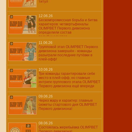
титул
12.06.26
Бескомпромиссная борьба и битва
характеров: четвертьфиналы
OLIMPBET Первого дивизиона
определили состав
полуфиналистов
11.06.26
Групповой этап OLIMPBET Первого
дивизиона завершён - команды
разыграли последние путёвки в
плей-офф!
10.06.26
Три команды гарантировали себе
место в плей-офф, но главные
интриги группового этапа OLIMPBET
Первого дивизиона ещё впереди
09.06.26
Через жару и характер: главные
сюжеты стартового дня OLIMPBET
Первого дивизиона!
08.06.26
Состоялась жеребьёвка OLIMPBET
Первого дивизиона!