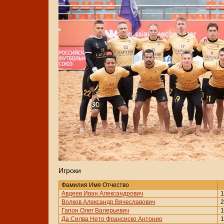
Игроки
Фамилия Имя Отчество
Авдеев Иван Александрович
1
Волков Александр Вячеславович
2
Гапон Олег Валерьевич
1
Да Силва Нето Франсиско Антонио
1