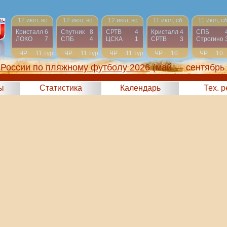
12 июл, вс
12 июл, вс
12 июл, вс
11 июл, сб
11 июл, с
Кристалл
6
Спутник
8
СРТВ
4
Кристалл
4
СПБ
ЛОКО
7
СПБ
4
ЦСКА
1
СРТВ
3
Строгино
ЧР
11 тур
ЧР
11 тур
ЧР
11 тур
ЧР
10
ЧР
10
тур
тур
России по пляжному футболу 2026
(май — сентябрь
ы
Статистика
Календарь
Тех. 