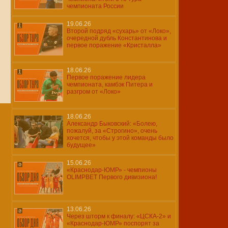
чемпионата России
19.06.26
Второй подряд «сухарь» от «Локо»,
очередной дубль Константинова и
первое поражение «Кристалла»
18.06.26
Первое поражение лидера
чемпионата, камбэк Питера и
разгром от «Локо»
18.06.26
Александр Быковский: «Болею,
пожалуй, за «Строгино», очень
хочется, чтобы у этой команды было
будущее»
15.06.26
«Краснодар-ЮМР» - чемпионы
OLIMPBET Первого дивизиона!
13.06.26
Через шторм к финалу: «ЦСКА-2» и
«Краснодар-ЮМР» поспорят за