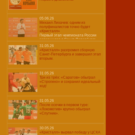
05.06.26
Михаил Лихачев: одним из
полуфиналистов точно будет
«Кристалл»
Первый этап чемпионата России
завершился в Санкт-Петербурге
31.05.26
«Кристалл» разгромил сборную
Санкт-Петербурга и завершил этап
вторым.
31.05.26
Три из трёх: «Саратов» обыграл
«Строгино» и сохранил идеальный
ход!
31.05.26
После осечки в первом туре:
«Локомотив» крупно обыграл
«Спутник».
30.05.26
«Кристалл» вырвал победу у ЦСКА