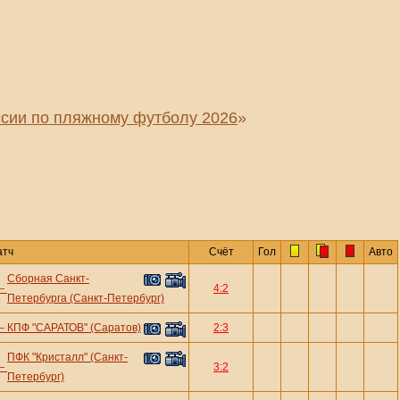
сии по пляжному футболу 2026
»
атч
Счёт
Гол
Авто
Сборная Санкт-
—
4:2
Петербурга (Санкт-Петербург)
—
КПФ "САРАТОВ" (Саратов)
2:3
ПФК "Кристалл" (Санкт-
—
3:2
Петербург)