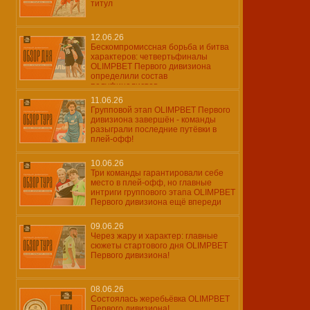
титул
12.06.26
Бескомпромиссная борьба и битва
характеров: четвертьфиналы
OLIMPBET Первого дивизиона
определили состав
полуфиналистов
11.06.26
Групповой этап OLIMPBET Первого
дивизиона завершён - команды
разыграли последние путёвки в
плей-офф!
10.06.26
Три команды гарантировали себе
место в плей-офф, но главные
интриги группового этапа OLIMPBET
Первого дивизиона ещё впереди
09.06.26
Через жару и характер: главные
сюжеты стартового дня OLIMPBET
Первого дивизиона!
08.06.26
Состоялась жеребьёвка OLIMPBET
Первого дивизиона!