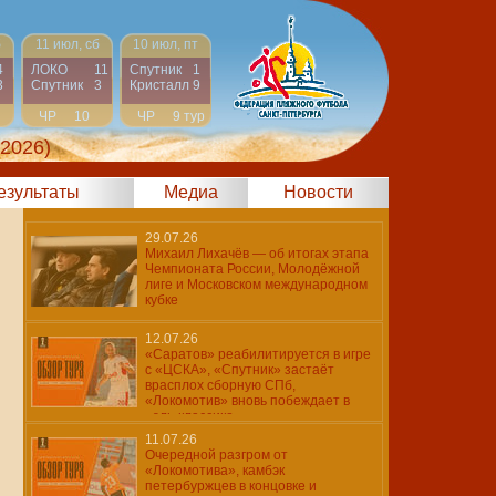
б
11 июл, сб
10 июл, пт
4
ЛОКО
11
Спутник
1
3
Спутник
3
Кристалл
9
ЧР
10
ЧР
9 тур
тур
 2026)
результаты
Медиа
Новости
29.07.26
Михаил Лихачёв — об итогах этапа
Чемпионата России, Молодёжной
лиге и Московском международном
кубке
12.07.26
«Саратов» реабилитируется в игре
с «ЦСКА», «Спутник» застаёт
врасплох сборную СПб,
«Локомотив» вновь побеждает в
«эль-классико»
11.07.26
Очередной разгром от
«Локомотива», камбэк
петербуржцев в концовке и