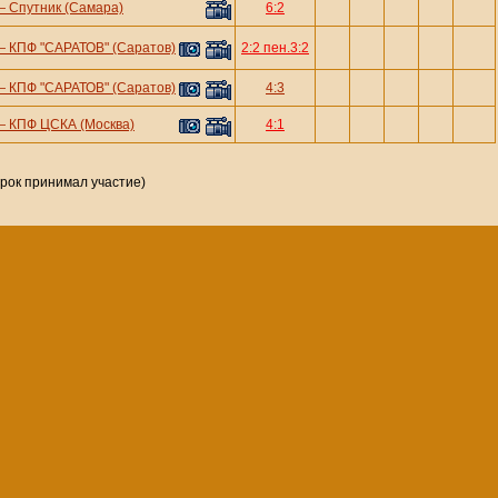
—
Спутник (Самара)
6:2
—
КПФ "САРАТОВ" (Саратов)
2:2 пен.3:2
—
КПФ "САРАТОВ" (Саратов)
4:3
—
КПФ ЦСКА (Москва)
4:1
грок принимал участие)