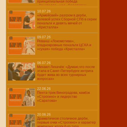
принципиальная победа
«Кристалла» над «Саратовом»
10.07.26
«Армейский» разгром в дерби,
волевой успех Сборной СПб в серии
пенальти и девять мячей от
«Кристалла»
09.07.26
Реванш «Локомотива»,
хладнокровные пенальти ЦСКА и
«сухая» победа «Кристалла»
06.07.26
Михаил Лихачёв: «Думаю,что после
этапа в Санкт-Петербурге интрига
будет жива во всех турнирных
вопросах»
22.06.26
Пента-трик Виноградова, камбэк
«Строгино» и лидерство
«Саратова»
20.06.26
Драматичное столичное дерби,
первые очки «Строгино» и характер
чемпиона: итоги 6-го тура