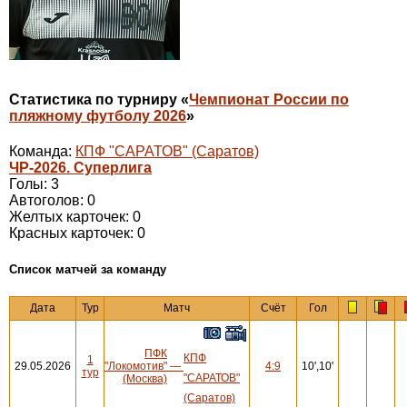
Статистика по турниру «
Чемпионат России по
пляжному футболу 2026
»
Команда:
КПФ "САРАТОВ" (Саратов)
ЧР-2026. Суперлига
Голы: 3
Автоголов: 0
Желтых карточек: 0
Красных карточек: 0
Cписок матчей за команду
Дата
Тур
Матч
Счёт
Гол
ПФК
КПФ
1
29.05.2026
"Локомотив"
—
4:9
10',10'
тур
"САРАТОВ"
(Москва)
(Саратов)