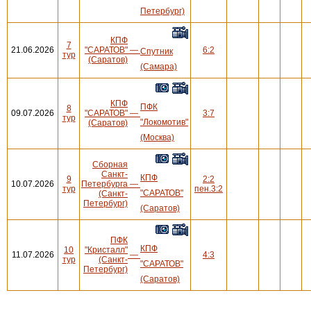
Петербург)
КПФ
7
21.06.2026
"САРАТОВ"
—
6:2
Спутник
тур
(Саратов)
(Самара)
КПФ
ПФК
8
09.07.2026
"САРАТОВ"
—
3:7
тур
"Локомотив"
(Саратов)
(Москва)
Сборная
Санкт-
КПФ
9
2:2
10.07.2026
Петербурга
—
тур
пен.3:2
"САРАТОВ"
(Санкт-
Петербург)
(Саратов)
ПФК
КПФ
10
"Кристалл"
11.07.2026
—
4:3
тур
(Санкт-
"САРАТОВ"
Петербург)
(Саратов)