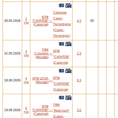
Сборная
КПФ
Санкт-
2
30.05.2026
"САРАТОВ"
—
4:2
35'
тур
Петербурга
(Саратов)
(Санкт-
Петербург)
ПФК
КПФ
3
31.05.2026
Строгино
—
2:3
тур
"САРАТОВ"
(Москва)
(Саратов)
КПФ
4
КПФ ЦСКА
18.06.2026
—
6:3
тур
(Москва)
"САРАТОВ"
(Саратов)
ПФК
КПФ
5
19.06.2026
"САРАТОВ"
—
3:2
"Кристалл"
тур
(Саратов)
(Санкт-