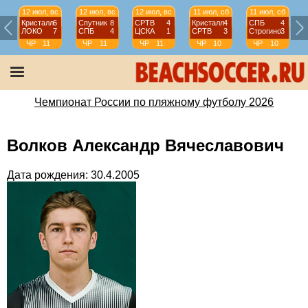
12 июл, вс
12 июл, вс
12 июл, вс
11 июл, сб
11 июл, сб
Кристалл
6
Спутник
8
СРТВ
4
Кристалл
4
СПБ
4
ЛОКО
7
СПБ
4
ЦСКА
1
СРТВ
3
Строгино
3
ЧР
11
ЧР
11
ЧР
11
ЧР
10
ЧР
10
тур
тур
тур
тур
тур
Чемпионат России по пляжному футболу 2026
Волков Александр Вячеславович
Дата рождения: 30.4.2005