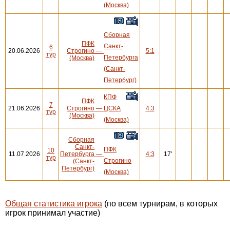
(Москва)
Сборная
ПФК
Санкт-
6
20.06.2026
Строгино
—
5:1
тур
Петербурга
(Москва)
(Санкт-
Петербург)
КПФ
ПФК
7
21.06.2026
Строгино
—
ЦСКА
4:3
тур
(Москва)
(Москва)
Сборная
Санкт-
ПФК
10
11.07.2026
Петербурга
—
4:3
17'
тур
Строгино
(Санкт-
Петербург)
(Москва)
Общая статистика игрока
(по всем турнирам, в которых
игрок принимал участие)