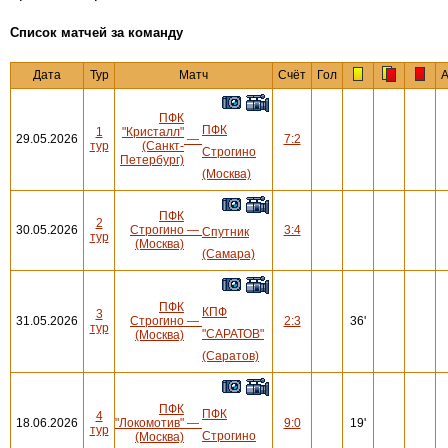
Cписок матчей за команду
Дата
Тур
Матч
Счёт
Гол
А
ПФК
ПФК
1
"Кристалл"
29.05.2026
—
7:2
тур
(Санкт-
Строгино
Петербург)
(Москва)
ПФК
2
30.05.2026
Строгино
—
3:4
Спутник
тур
(Москва)
(Самара)
ПФК
КПФ
3
31.05.2026
Строгино
—
2:3
36'
тур
"САРАТОВ"
(Москва)
(Саратов)
ПФК
ПФК
4
18.06.2026
"Локомотив"
—
9:0
19'
тур
Строгино
(Москва)