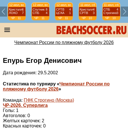
12 июл, вс
12 июл, вс
12 июл, вс
11 июл, сб
11 июл, сб
Кристалл
6
Спутник
8
СРТВ
4
Кристалл
4
СПБ
4
ЛОКО
7
СПБ
4
ЦСКА
1
СРТВ
3
Строгино
3
ЧР
11
ЧР
11
ЧР
11
ЧР
10
ЧР
10
тур
тур
тур
тур
тур
Чемпионат России по пляжному футболу 2026
Епурь Егор Денисович
Дата рождения: 29.5.2002
Статистика по турниру «
Чемпионат России по
пляжному футболу 2026
»
Команда:
ПФК Строгино (Москва)
ЧР-2026. Суперлига
Голы: 1
Автоголов: 0
Желтых карточек: 2
Красных карточек: 0