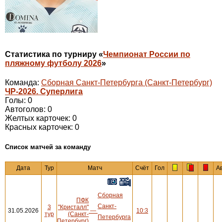
Статистика по турниру «
Чемпионат России по
пляжному футболу 2026
»
Команда:
Сборная Санкт-Петербурга (Санкт-Петербург)
ЧР-2026. Суперлига
Голы: 0
Автоголов: 0
Желтых карточек: 0
Красных карточек: 0
Cписок матчей за команду
Дата
Тур
Матч
Счёт
Гол
А
Сборная
ПФК
Санкт-
3
"Кристалл"
31.05.2026
—
10:3
тур
(Санкт-
Петербурга
Петербург)