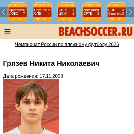
12 июл, вс
12 июл, вс
12 июл, вс
11 июл, сб
11 июл, сб
Кристалл
6
Спутник
8
СРТВ
4
Кристалл
4
СПБ
4
ЛОКО
7
СПБ
4
ЦСКА
1
СРТВ
3
Строгино
3
ЧР
11
ЧР
11
ЧР
11
ЧР
10
ЧР
10
тур
тур
тур
тур
тур
Чемпионат России по пляжному футболу 2026
Грязев Никита Николаевич
Дата рождения: 17.11.2008