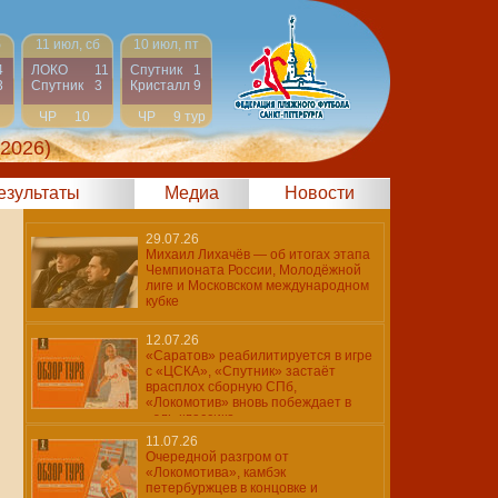
б
11 июл, сб
10 июл, пт
4
ЛОКО
11
Спутник
1
3
Спутник
3
Кристалл
9
ЧР
10
ЧР
9 тур
тур
 2026)
результаты
Медиа
Новости
29.07.26
Михаил Лихачёв — об итогах этапа
Чемпионата России, Молодёжной
лиге и Московском международном
кубке
12.07.26
«Саратов» реабилитируется в игре
с «ЦСКА», «Спутник» застаёт
врасплох сборную СПб,
«Локомотив» вновь побеждает в
«эль-классико»
11.07.26
Очередной разгром от
«Локомотива», камбэк
петербуржцев в концовке и