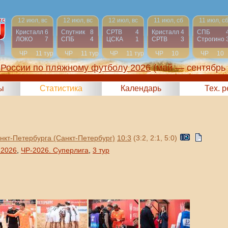
12 июл, вс
12 июл, вс
12 июл, вс
11 июл, сб
11 июл, с
Кристалл
6
Спутник
8
СРТВ
4
Кристалл
4
СПБ
ЛОКО
7
СПБ
4
ЦСКА
1
СРТВ
3
Строгино
ЧР
11 тур
ЧР
11 тур
ЧР
11 тур
ЧР
10
ЧР
10
тур
тур
России по пляжному футболу 2026
(май — сентябрь
ы
Статистика
Календарь
Тех. 
нкт-Петербурга (Санкт-Петербург)
10:3
(3:2, 2:1, 5:0)
 2026
,
ЧР-2026. Суперлига
,
3 тур