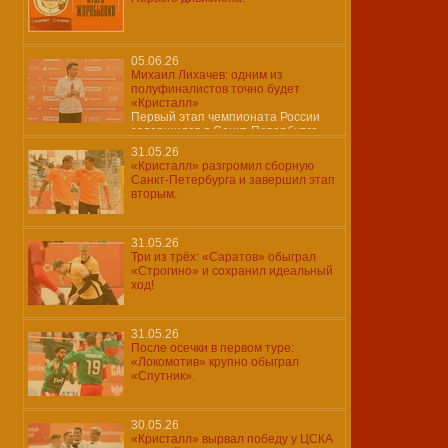
05.06.26
Михаил Лихачев: одним из
полуфиналистов точно будет
«Кристалл»
Первый этап чемпионата России
завершился в Санкт-Петербурге
31.05.26
«Кристалл» разгромил сборную
Санкт-Петербурга и завершил этап
вторым.
31.05.26
Три из трёх: «Саратов» обыграл
«Строгино» и сохранил идеальный
ход!
31.05.26
После осечки в первом туре:
«Локомотив» крупно обыграл
«Спутник».
30.05.26
«Кристалл» вырвал победу у ЦСКА