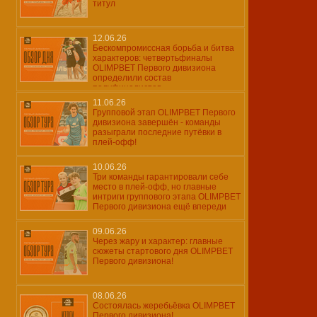
титул
12.06.26
Бескомпромиссная борьба и битва
характеров: четвертьфиналы
OLIMPBET Первого дивизиона
определили состав
полуфиналистов
11.06.26
Групповой этап OLIMPBET Первого
дивизиона завершён - команды
разыграли последние путёвки в
плей-офф!
10.06.26
Три команды гарантировали себе
место в плей-офф, но главные
интриги группового этапа OLIMPBET
Первого дивизиона ещё впереди
09.06.26
Через жару и характер: главные
сюжеты стартового дня OLIMPBET
Первого дивизиона!
08.06.26
Состоялась жеребьёвка OLIMPBET
Первого дивизиона!