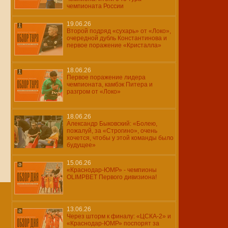
чемпионата России
19.06.26
Второй подряд «сухарь» от «Локо»,
очередной дубль Константинова и
первое поражение «Кристалла»
18.06.26
Первое поражение лидера
чемпионата, камбэк Питера и
разгром от «Локо»
18.06.26
Александр Быковский: «Болею,
пожалуй, за «Строгино», очень
хочется, чтобы у этой команды было
будущее»
15.06.26
«Краснодар-ЮМР» - чемпионы
OLIMPBET Первого дивизиона!
13.06.26
Через шторм к финалу: «ЦСКА-2» и
«Краснодар-ЮМР» поспорят за