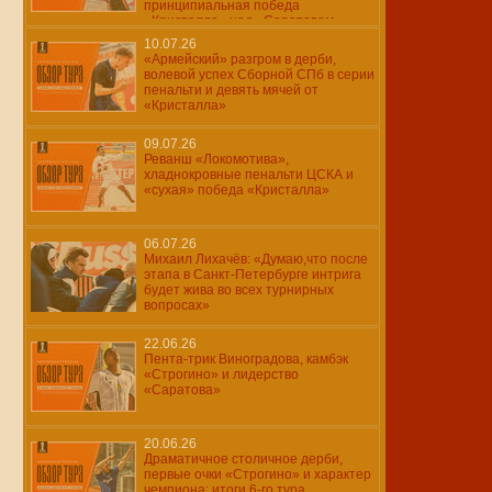
принципиальная победа
«Кристалла» над «Саратовом»
10.07.26
«Армейский» разгром в дерби,
волевой успех Сборной СПб в серии
пенальти и девять мячей от
«Кристалла»
09.07.26
Реванш «Локомотива»,
хладнокровные пенальти ЦСКА и
«сухая» победа «Кристалла»
06.07.26
Михаил Лихачёв: «Думаю,что после
этапа в Санкт-Петербурге интрига
будет жива во всех турнирных
вопросах»
22.06.26
Пента-трик Виноградова, камбэк
«Строгино» и лидерство
«Саратова»
20.06.26
Драматичное столичное дерби,
первые очки «Строгино» и характер
чемпиона: итоги 6-го тура